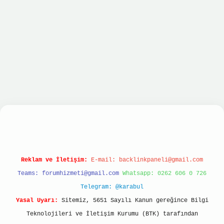
giriş
betexper giriş
Reklam ve İletişim:
E-mail:
backlinkpaneli@gmail.com
Teams:
forumhizmeti@gmail.com
Whatsapp: 0262 606 0 726
Telegram: @karabul
Yasal Uyarı:
Sitemiz, 5651 Sayılı Kanun gereğince Bilgi
Teknolojileri ve İletişim Kurumu (BTK) tarafından