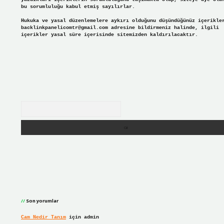
bu sorumluluğu kabul etmiş sayılırlar.
Hukuka ve yasal düzenlemelere aykırı olduğunu düşündüğünüz içerikle
backlinkpanelicomtr@gmail.com
adresine bildirmeniz halinde, ilgili
içerikler yasal süre içerisinde sitemizden kaldırılacaktır.
Arama
Son yorumlar
Cam Nedir Tanım
için
admin