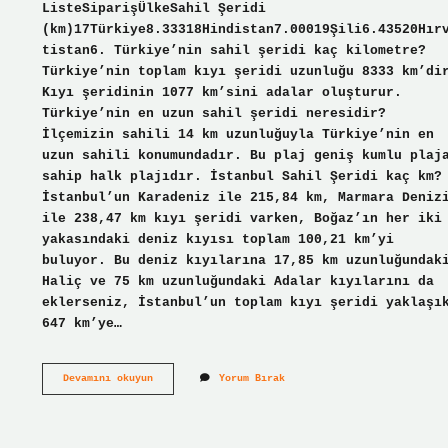
ListeSiparişÜlkeSahil Şeridi
(km)17Türkiye8.33318Hindistan7.00019Şili6.43520Hır
tistan6. Türkiye’nin sahil şeridi kaç kilometre?
Türkiye’nin toplam kıyı şeridi uzunluğu 8333 km’di
Kıyı şeridinin 1077 km’sini adalar oluşturur.
Türkiye’nin en uzun sahil şeridi neresidir?
İlçemizin sahili 14 km uzunluğuyla Türkiye’nin en
uzun sahili konumundadır. Bu plaj geniş kumlu plaj
sahip halk plajıdır. İstanbul Sahil Şeridi kaç km?
İstanbul’un Karadeniz ile 215,84 km, Marmara Deniz
ile 238,47 km kıyı şeridi varken, Boğaz’ın her iki
yakasındaki deniz kıyısı toplam 100,21 km’yi
buluyor. Bu deniz kıyılarına 17,85 km uzunluğundak
Haliç ve 75 km uzunluğundaki Adalar kıyılarını da
eklerseniz, İstanbul’un toplam kıyı şeridi yaklaşı
647 km’ye…
Türkiye
Devamını okuyun
Yorum Bırak
Sahil
Şeridi
Kaç
Km