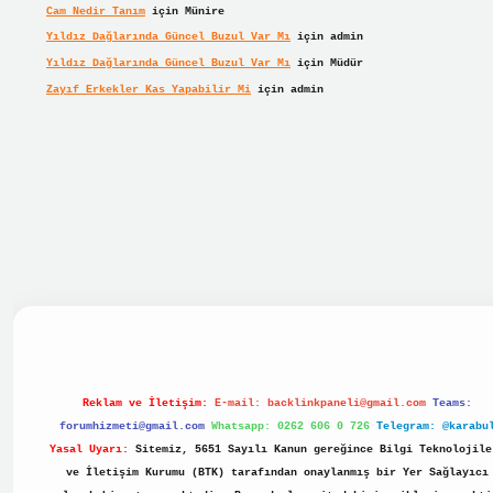
Cam Nedir Tanım
için
Münire
Yıldız Dağlarında Güncel Buzul Var Mı
için
admin
Yıldız Dağlarında Güncel Buzul Var Mı
için
Müdür
Zayıf Erkekler Kas Yapabilir Mi
için
admin
 giriş
Reklam ve İletişim:
E-mail:
backlinkpaneli@gmail.com
Teams:
forumhizmeti@gmail.com
Whatsapp: 0262 606 0 726
Telegram: @karabu
Yasal Uyarı:
Sitemiz, 5651 Sayılı Kanun gereğince Bilgi Teknolojile
ve İletişim Kurumu (BTK) tarafından onaylanmış bir Yer Sağlayıcı