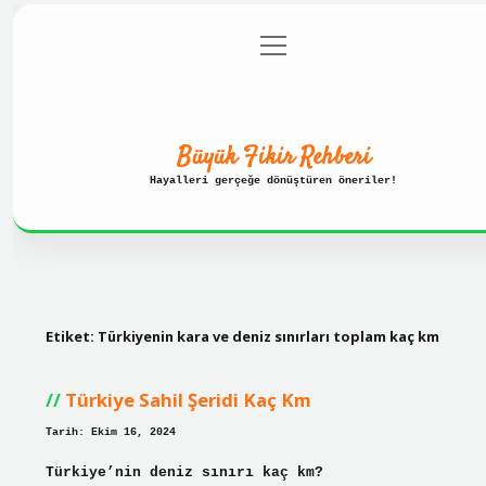
menüyü
Anasayfa
Gizlilik Politikası
Yasal Uyarı
aç
Hakkımızda
Büyük Fikir Rehberi
Hayalleri gerçeğe dönüştüren öneriler!
Etiket:
Türkiyenin kara ve deniz sınırları toplam kaç km
Türkiye Sahil Şeridi Kaç Km
Tarih: Ekim 16, 2024
Türkiye’nin deniz sınırı kaç km?