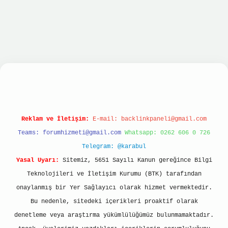
lbet hızlı giriş
ilbet giriş
betexper giriş
Reklam ve İletişim:
E-mail:
backlinkpaneli@gmail.com
Teams:
forumhizmeti@gmail.com
Whatsapp: 0262 606 0 726
Telegram: @karabul
Yasal Uyarı:
Sitemiz, 5651 Sayılı Kanun gereğince Bilgi
Teknolojileri ve İletişim Kurumu (BTK) tarafından
onaylanmış bir Yer Sağlayıcı olarak hizmet vermektedir.
Bu nedenle, sitedeki içerikleri proaktif olarak
denetleme veya araştırma yükümlülüğümüz bulunmamaktadır.