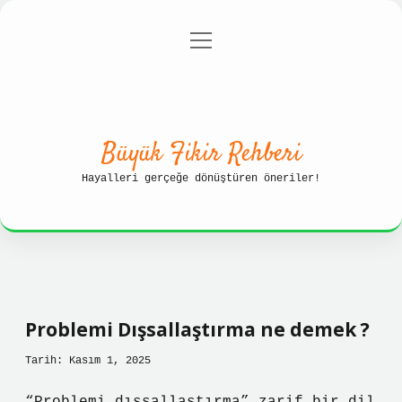
menüyü
Anasayfa
Gizlilik Politikası
aç
Yasal Uyarı
Hakkımızda
Büyük Fikir Rehberi
Hayalleri gerçeğe dönüştüren öneriler!
Problemi Dışsallaştırma ne demek ?
Tarih: Kasım 1, 2025