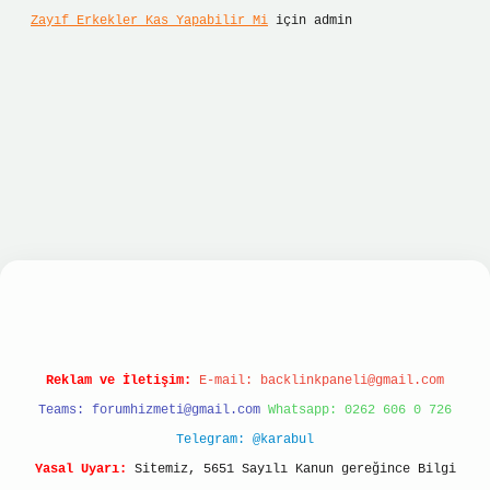
Zayıf Erkekler Kas Yapabilir Mi
için
admin
t giriş
betexper giriş
Reklam ve İletişim:
E-mail:
backlinkpaneli@gmail.com
Teams:
forumhizmeti@gmail.com
Whatsapp: 0262 606 0 726
Telegram: @karabul
Yasal Uyarı:
Sitemiz, 5651 Sayılı Kanun gereğince Bilgi