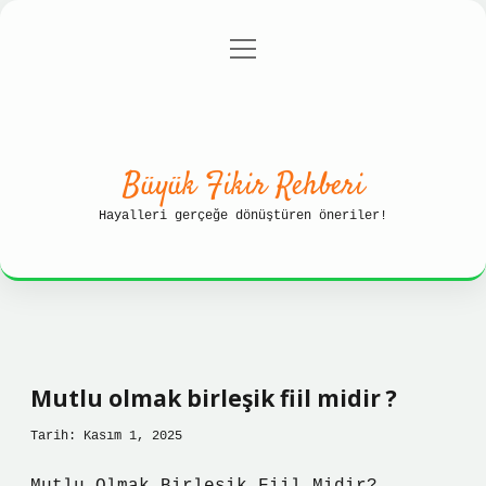
menüyü
Anasayfa
Gizlilik Politikası
aç
Yasal Uyarı
Hakkımızda
Büyük Fikir Rehberi
Hayalleri gerçeğe dönüştüren öneriler!
Mutlu olmak birleşik fiil midir ?
Tarih: Kasım 1, 2025