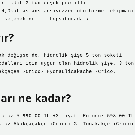
cricodht 3 ton düşük profilli
 4,9satiaslanslansivezzer oto-hizmet ekipmanı
m seçenekleri. … Hepsiburada ›…
ır?
ak değişse de, hidrolik şişe 5 ton soketi
odelleri için uygun olan hidrolik şişe, 3 ton
akçaçes ›Crico› Hydraulicakache ›Crico›
ları ne kadar?
 ucuz 5.990.00 TL +3 fiyat. En ucuz 598.00 TL
Ucuz Akakçaçakçe ›Crico› 3 -Tonakakçe ›Crico›