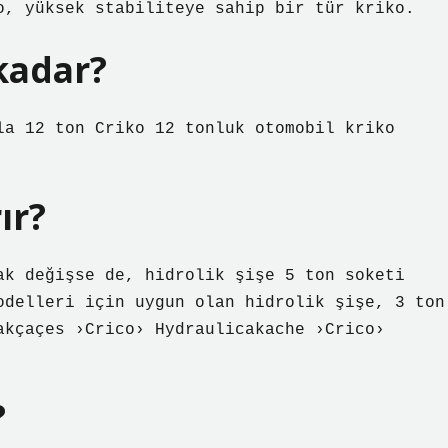
o, yüksek stabiliteye sahip bir tür kriko.
kadar?
la 12 ton Criko 12 tonluk otomobil kriko
ır?
ak değişse de, hidrolik şişe 5 ton soketi
odelleri için uygun olan hidrolik şişe, 3 ton
akçaçes ›Crico› Hydraulicakache ›Crico›
?