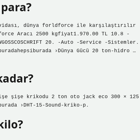
 para?
vidası, dünya forldforce ile karşılaştırılır
force Aracı 2500 kgfiyat1.970.00 TL 10.8 -
WGOSSCOSCHRIFT 20. -Auto -Service -Sistemler.
buradahepsiburada ›Dünya Gücü 20 ton-hidro …
kadar?
işe şişe krikodu 2 ton oto jack eco 300 × 125
burada ›DHT-15-Sound-kriko-p.
kilo?