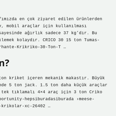
fımızda en çok ziyaret edilen ürünlerden
v, mobil araçlar için kullanılması
sayesinde ağırlık sadece 37 kg’dır. Bu
klemek kolaydır. CRICO 30 15 ton Tumas-
rhante-Krikriko-30-Ton-T …
n?
ton kriket içeren mekanik makastır. Büyük
nde 5 ton jack. 1.5 ton daha küçük araçlar
 tek tıklamalı 4×4 araç için 3 ton Criko
portunity-hepsiburadasiburada ›meese-
-krikolar-xc-26402 …