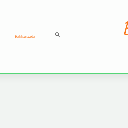
ı
Hakkımızda
ilb