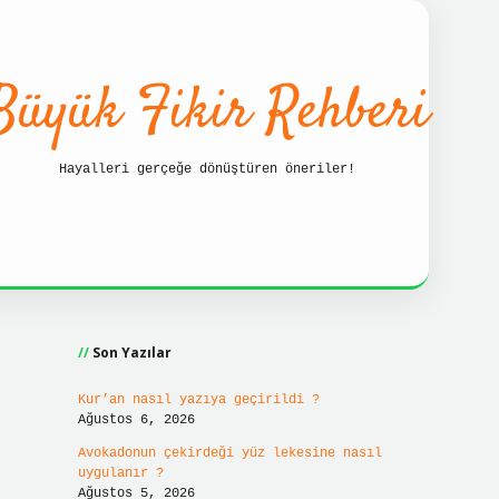
Büyük Fikir Rehberi
Hayalleri gerçeğe dönüştüren öneriler!
Sidebar
et güncel giriş adresi
ilbet hızlı giriş
ilbet 
Son Yazılar
Kur’an nasıl yazıya geçirildi ?
Ağustos 6, 2026
Avokadonun çekirdeği yüz lekesine nasıl
uygulanır ?
Ağustos 5, 2026