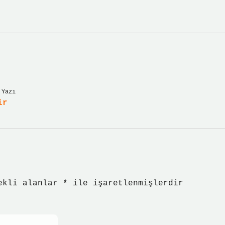
 Yazı
ir
ekli alanlar
*
ile işaretlenmişlerdir