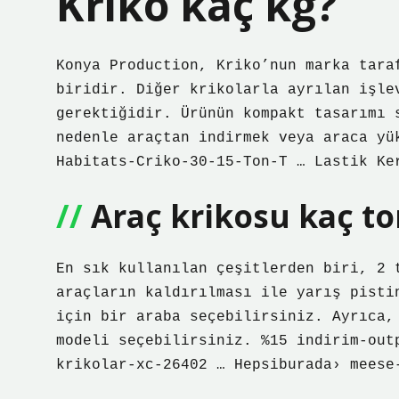
Kriko kaç kg?
Konya Production, Kriko’nun marka tara
biridir. Diğer krikolarla ayrılan işle
gerektiğidir. Ürünün kompakt tasarımı 
nedenle araçtan indirmek veya araca yü
Habitats-Criko-30-15-Ton-T … Lastik Ke
Araç krikosu kaç to
En sık kullanılan çeşitlerden biri, 2 
araçların kaldırılması ile yarış pisti
için bir araba seçebilirsiniz. Ayrıca,
modeli seçebilirsiniz. %15 indirim-out
krikolar-xc-26402 … Hepsiburada› meese