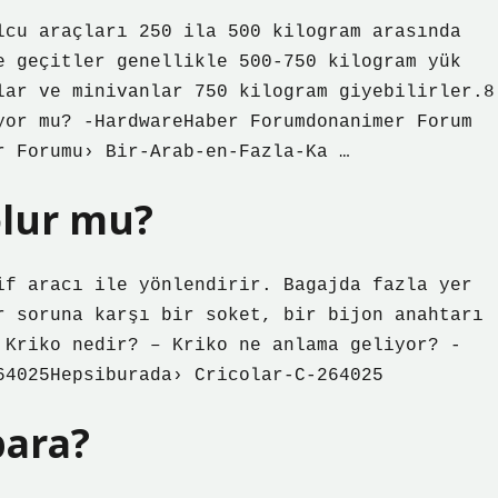
lcu araçları 250 ila 500 kilogram arasında
e geçitler genellikle 500-750 kilogram yük
lar ve minivanlar 750 kilogram giyebilirler.8
yor mu? -HardwareHaber Forumdonanimer Forum
r Forumu› Bir-Arab-en-Fazla-Ka …
olur mu?
if aracı ile yönlendirir. Bagajda fazla yer
r soruna karşı bir soket, bir bijon anahtarı
 Kriko nedir? – Kriko ne anlama geliyor? -
64025Hepsiburada› Cricolar-C-264025
para?