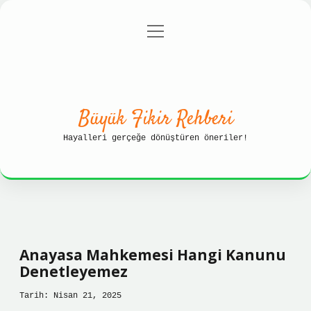
menüyü
Anasayfa
Gizlilik Politikası
aç
Yasal Uyarı
Hakkımızda
Büyük Fikir Rehberi
Hayalleri gerçeğe dönüştüren öneriler!
Anayasa Mahkemesi Hangi Kanunu
Denetleyemez
Tarih: Nisan 21, 2025