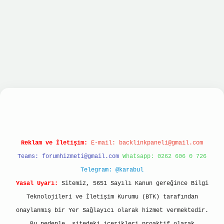
lbet hızlı giriş
ilbet giriş
betexper giriş
Reklam ve İletişim:
E-mail:
backlinkpaneli@gmail.com
Teams:
forumhizmeti@gmail.com
Whatsapp: 0262 606 0 726
Telegram: @karabul
Yasal Uyarı:
Sitemiz, 5651 Sayılı Kanun gereğince Bilgi
Teknolojileri ve İletişim Kurumu (BTK) tarafından
onaylanmış bir Yer Sağlayıcı olarak hizmet vermektedir.