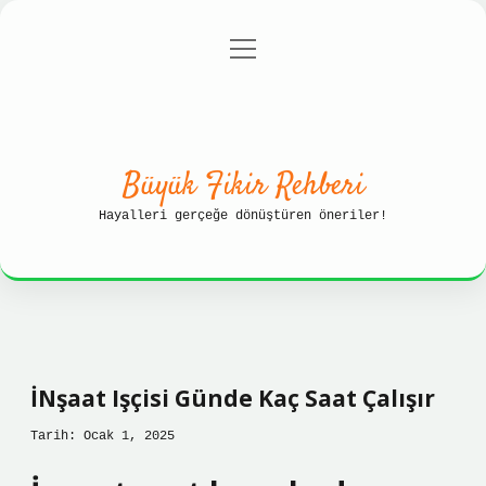
menüyü
Anasayfa
Gizlilik Politikası
aç
Yasal Uyarı
Hakkımızda
Büyük Fikir Rehberi
Hayalleri gerçeğe dönüştüren öneriler!
İNşaat Işçisi Günde Kaç Saat Çalışır
Tarih: Ocak 1, 2025