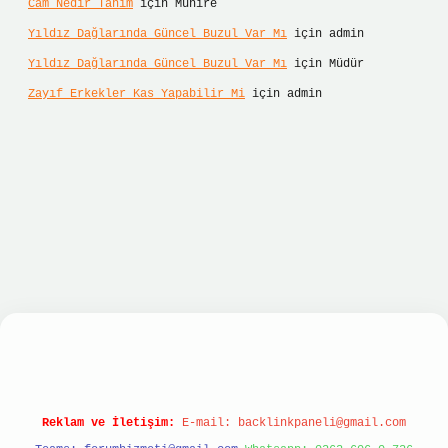
Cam Nedir Tanım
için
Münire
Yıldız Dağlarında Güncel Buzul Var Mı
için
admin
Yıldız Dağlarında Güncel Buzul Var Mı
için
Müdür
Zayıf Erkekler Kas Yapabilir Mi
için
admin
lbet hızlı giriş
ilbet giriş
betexper giriş
Reklam ve İletişim:
E-mail:
backlinkpaneli@gmail.com