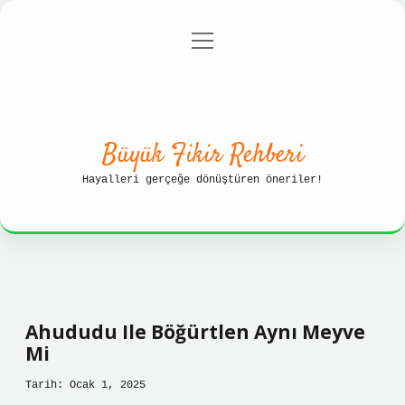
menüyü
Anasayfa
Gizlilik Politikası
aç
Yasal Uyarı
Hakkımızda
Büyük Fikir Rehberi
Hayalleri gerçeğe dönüştüren öneriler!
Ahududu Ile Böğürtlen Aynı Meyve
Mi
Tarih: Ocak 1, 2025