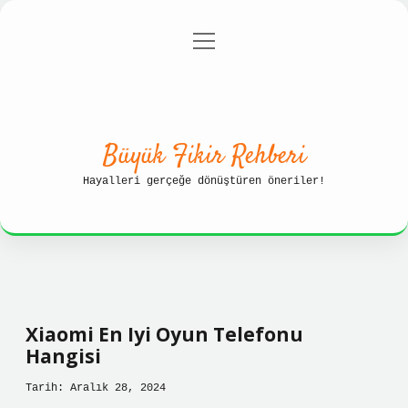
menüyü
Anasayfa
Gizlilik Politikası
aç
Yasal Uyarı
Hakkımızda
Büyük Fikir Rehberi
Hayalleri gerçeğe dönüştüren öneriler!
Xiaomi En Iyi Oyun Telefonu
Hangisi
Tarih: Aralık 28, 2024