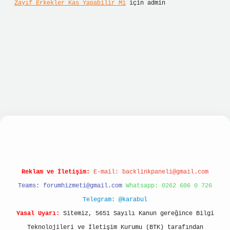
Zayıf Erkekler Kas Yapabilir Mi
için
admin
 giriş
betexper giriş
Reklam ve İletişim:
E-mail:
backlinkpaneli@gmail.com
Teams:
forumhizmeti@gmail.com
Whatsapp: 0262 606 0 726
Telegram: @karabul
Yasal Uyarı:
Sitemiz, 5651 Sayılı Kanun gereğince Bilgi
Teknolojileri ve İletişim Kurumu (BTK) tarafından