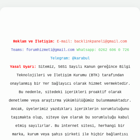
lbet giriş
betexper giriş
Reklam ve İletişim:
E-mail:
backlinkpaneli@gmail.com
Teams:
forumhizmeti@gmail.com
Whatsapp: 0262 606 0 726
Telegram: @karabul
Yasal Uyarı:
Sitemiz, 5651 Sayılı Kanun gereğince Bilgi
Teknolojileri ve İletişim Kurumu (BTK) tarafından
onaylanmış bir Yer Sağlayıcı olarak hizmet vermektedir.
Bu nedenle, sitedeki içerikleri proaktif olarak
denetleme veya araştırma yükümlülüğümüz bulunmamaktadır.
Ancak, üyelerimiz yazdıkları içeriklerin sorumluluğunu
taşımakta olup, siteye üye olarak bu sorumluluğu kabul
etmiş sayılırlar. Bu internet sitesi, herhangi bir
marka, kurum veya şahıs şirketi ile hiçbir bağlantısı