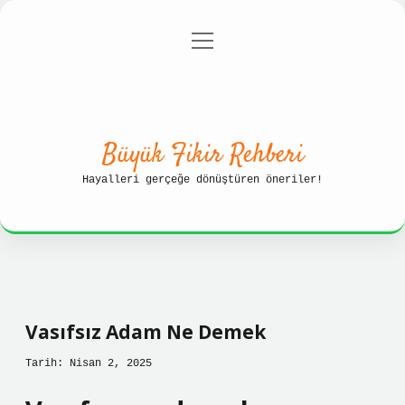
menüyü
Anasayfa
Gizlilik Politikası
aç
Yasal Uyarı
Hakkımızda
Büyük Fikir Rehberi
Hayalleri gerçeğe dönüştüren öneriler!
Vasıfsız Adam Ne Demek
Tarih: Nisan 2, 2025