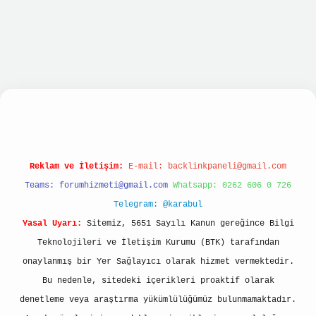
giriş
betexper giriş
Reklam ve İletişim:
E-mail:
backlinkpaneli@gmail.com
Teams:
forumhizmeti@gmail.com
Whatsapp: 0262 606 0 726
Telegram: @karabul
Yasal Uyarı:
Sitemiz, 5651 Sayılı Kanun gereğince Bilgi
Teknolojileri ve İletişim Kurumu (BTK) tarafından
onaylanmış bir Yer Sağlayıcı olarak hizmet vermektedir.
Bu nedenle, sitedeki içerikleri proaktif olarak
denetleme veya araştırma yükümlülüğümüz bulunmamaktadır.