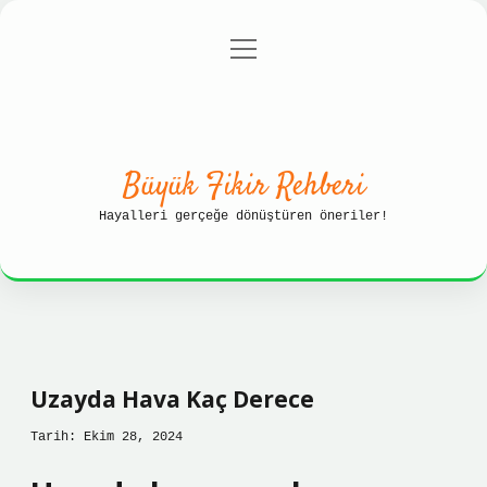
menüyü
Anasayfa
Gizlilik Politikası
aç
Yasal Uyarı
Hakkımızda
Büyük Fikir Rehberi
Hayalleri gerçeğe dönüştüren öneriler!
Uzayda Hava Kaç Derece
Tarih: Ekim 28, 2024