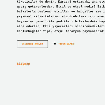
tüketiciler de denir. Karasal ortamdaki ana otç
geviş getirenlerdir. Etçil ve otçul nedir? Bitk
bitkilerle beslenen etçiller ve hepçiller ise i
yaşamsal aktivitelerini sürdürebilmek için ener
hayvanlar genellikle yedikleri bitkilerdeki hay
elde ederler. Etli yiyecekleri sindiremedikleri
Kaplumbağalar tipik otçul teraryum hayvanlarıd
Biyolojide
Devamını okuyun
Yorum Bırak
Otçul
Ne
Demek
Sitemap