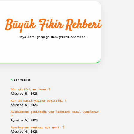
Büyük Fikir Rehberi
Hayalleri gerçeğe dönüştüren öneriler!
Sidebar
güncel giriş adresi
ilbet hızlı giriş
ilbet giriş
betexper 
Son Yazılar
Dün aktifti ne demek ?
Ağustos 6, 2026
Kur’an nasıl yazıya geçirildi ?
Ağustos 6, 2026
Avokadonun çekirdeği yüz lekesine nasıl uygulanır
?
Ağustos 5, 2026
Azerbaycan mantısı adı nedir ?
Ağustos 4, 2026