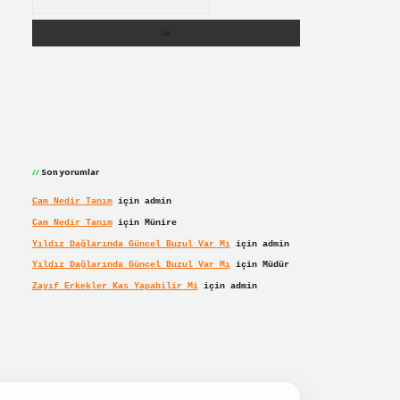
Son yorumlar
Cam Nedir Tanım
için
admin
Cam Nedir Tanım
için
Münire
Yıldız Dağlarında Güncel Buzul Var Mı
için
admin
Yıldız Dağlarında Güncel Buzul Var Mı
için
Müdür
Zayıf Erkekler Kas Yapabilir Mi
için
admin