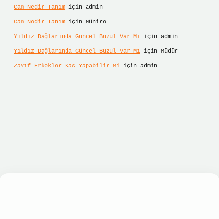
Cam Nedir Tanım
için
admin
Cam Nedir Tanım
için
Münire
Yıldız Dağlarında Güncel Buzul Var Mı
için
admin
Yıldız Dağlarında Güncel Buzul Var Mı
için
Müdür
Zayıf Erkekler Kas Yapabilir Mi
için
admin
ızlı giriş
ilbet giriş
betexper giriş