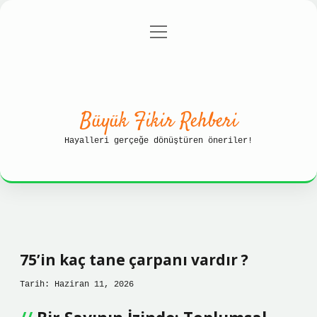
menüyü
Anasayfa
Gizlilik Politikası
aç
Yasal Uyarı
Hakkımızda
Büyük Fikir Rehberi
Hayalleri gerçeğe dönüştüren öneriler!
75’in kaç tane çarpanı vardır ?
Tarih: Haziran 11, 2026