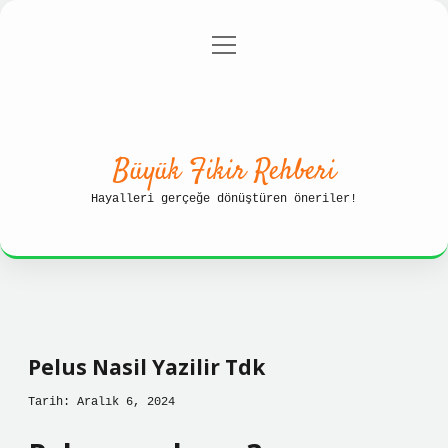
menüyü
Anasayfa
Gizlilik Politikası
aç
Yasal Uyarı
Hakkımızda
Büyük Fikir Rehberi
Hayalleri gerçeğe dönüştüren öneriler!
Pelus Nasil Yazilir Tdk
Tarih: Aralık 6, 2024