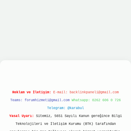
lbet hızlı giriş
ilbet giriş
betexper giriş
Reklam ve İletişim:
E-mail:
backlinkpaneli@gmail.com
Teams:
forumhizmeti@gmail.com
Whatsapp: 0262 606 0 726
Telegram: @karabul
Yasal Uyarı:
Sitemiz, 5651 Sayılı Kanun gereğince Bilgi
Teknolojileri ve İletişim Kurumu (BTK) tarafından