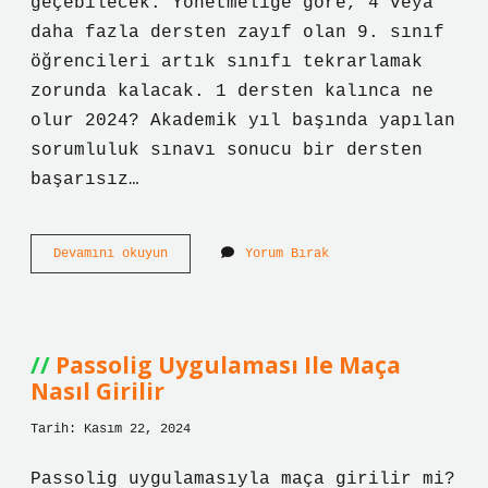
geçebilecek. Yönetmeliğe göre, 4 veya
daha fazla dersten zayıf olan 9. sınıf
öğrencileri artık sınıfı tekrarlamak
zorunda kalacak. 1 dersten kalınca ne
olur 2024? Akademik yıl başında yapılan
sorumluluk sınavı sonucu bir dersten
başarısız…
9
Devamını okuyun
Yorum Bırak
Sınıfta
1
Dersten
Kalınca
Ne
Passolig Uygulaması Ile Maça
Olur
Nasıl Girilir
2024
Tarih: Kasım 22, 2024
Passolig uygulamasıyla maça girilir mi?