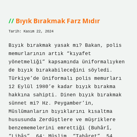
Ile
Bağlıdır
Bıyık Bırakmak Farz Mıdır
Tarih: Kasım 22, 2024
Bıyık bırakmak yasak mı? Bakan, polis
memurlarının artık “kıyafet
yönetmeliği” kapsamında üniformalıyken
de bıyık bırakabileceğini söyledi.
Türkiye’de üniformalı polis memurları
12 Eylül 1980’e kadar bıyık bırakma
hakkına sahipti. Dinen bıyık bırakmak
sünnet mi? Hz. Peygamber’in,
Müslümanların bıyıklarını kısaltma
hususunda Zerdüştlere ve müşriklere
benzememelerini emrettiği (Buhârî,
“Libâs”, 64; Müslim, “Ṭahâret”, 54,