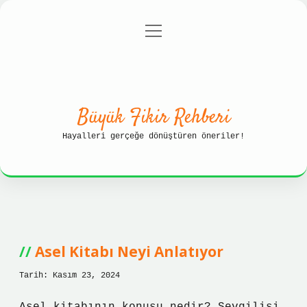
menüyü
Anasayfa
Gizlilik Politikası
aç
Yasal Uyarı
Hakkımızda
Büyük Fikir Rehberi
Hayalleri gerçeğe dönüştüren öneriler!
Büyük
Fikir
Asel Kitabı Neyi Anlatıyor
Rehberi
Tarih: Kasım 23, 2024
Yazılar