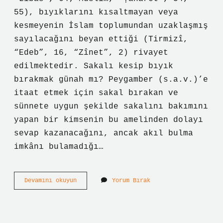
55), bıyıklarını kısaltmayan veya
kesmeyenin İslam toplumundan uzaklaşmış
sayılacağını beyan ettiği (Tirmizî,
“Edeb”, 16, “Zînet”, 2) rivayet
edilmektedir. Sakalı kesip bıyık
bırakmak günah mı? Peygamber (s.a.v.)’e
itaat etmek için sakal bırakan ve
sünnete uygun şekilde sakalını bakımını
yapan bir kimsenin bu amelinden dolayı
sevap kazanacağını, ancak akıl bulma
imkânı bulamadığı…
Bıyık
Devamını okuyun
Yorum Bırak
Bırakmak
Farz
Mıdır