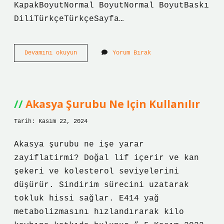
KapakBoyutNormal BoyutNormal BoyutBaskı
DiliTürkçeTürkçeSayfa…
Asel
Devamını okuyun
Yorum Bırak
Kitabı
Neyi
Anlatıyor
Akasya Şurubu Ne Için Kullanılır
Tarih: Kasım 22, 2024
Akasya şurubu ne işe yarar
zayiflatirmi? Doğal lif içerir ve kan
şekeri ve kolesterol seviyelerini
düşürür. Sindirim sürecini uzatarak
tokluk hissi sağlar. E414 yağ
metabolizmasını hızlandırarak kilo