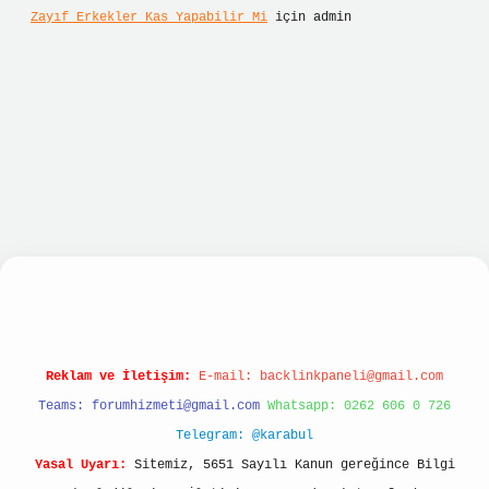
Zayıf Erkekler Kas Yapabilir Mi
için
admin
ş
betexper giriş
Reklam ve İletişim:
E-mail:
backlinkpaneli@gmail.com
Teams:
forumhizmeti@gmail.com
Whatsapp: 0262 606 0 726
Telegram: @karabul
Yasal Uyarı:
Sitemiz, 5651 Sayılı Kanun gereğince Bilgi