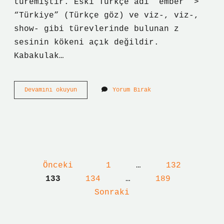
türemiştir. Eski Türkçe adı “ember” >
“Türkiye” (Türkçe göz) ve viz-, viz-,
show- gibi türevlerinde bulunan z
sesinin kökeni açık değildir.
Kabakulak…
Hoş
Devamını okuyun
Yorum Bırak
Görülü
Nasıl
Yazılır
Önceki
1
…
132
Yazı
133
134
…
189
sayfalaması
Sonraki