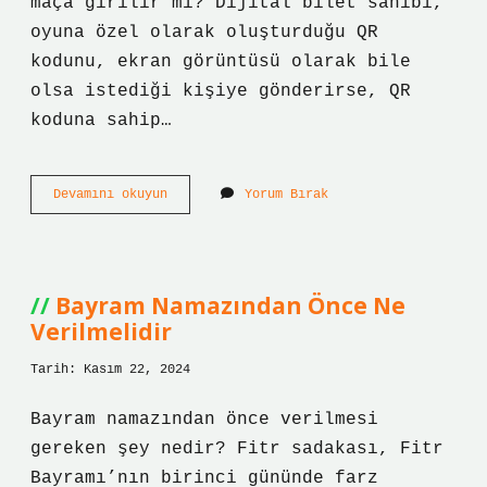
maça girilir mi? Dijital bilet sahibi,
oyuna özel olarak oluşturduğu QR
kodunu, ekran görüntüsü olarak bile
olsa istediği kişiye gönderirse, QR
koduna sahip…
Passolig
Devamını okuyun
Yorum Bırak
Uygulaması
Ile
Maça
Nasıl
Girilir
Bayram Namazından Önce Ne
Verilmelidir
Tarih: Kasım 22, 2024
Bayram namazından önce verilmesi
gereken şey nedir? Fitr sadakası, Fitr
Bayramı’nın birinci gününde farz