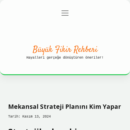
menüyü
Anasayfa
Gizlilik Politikası
aç
Yasal Uyarı
Hakkımızda
Büyük Fikir Rehberi
Hayalleri gerçeğe dönüştüren öneriler!
Mekansal Strateji Planını Kim Yapar
Tarih: Kasım 13, 2024