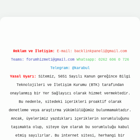
bet hızlı giriş
ilbet giriş
betexper giriş
Reklam ve İletişim:
E-mail:
backlinkpaneli@gmail.com
Teams:
forumhizmeti@gmail.com
Whatsapp: 0262 606 0 726
Telegram: @karabul
Yasal Uyarı:
Sitemiz, 5651 Sayılı Kanun gereğince Bilgi
Teknolojileri ve İletişim Kurumu (BTK) tarafından
onaylanmış bir Yer Sağlayıcı olarak hizmet vermektedir.
Bu nedenle, sitedeki içerikleri proaktif olarak
denetleme veya araştırma yükümlülüğümüz bulunmamaktadır.
Ancak, üyelerimiz yazdıkları içeriklerin sorumluluğunu
taşımakta olup, siteye üye olarak bu sorumluluğu kabul
etmiş sayılırlar. Bu internet sitesi, herhangi bir