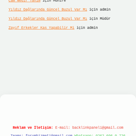
Cam Nedir Tanım
için
Münire
Yıldız Dağlarında Güncel Buzul Var Mı
için
admin
Yıldız Dağlarında Güncel Buzul Var Mı
için
Müdür
Zayıf Erkekler Kas Yapabilir Mi
için
admin
lbet hızlı giriş
ilbet giriş
betexper giriş
Reklam ve İletişim:
E-mail:
backlinkpaneli@gmail.com