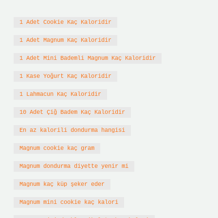
1 Adet Cookie Kaç Kaloridir
1 Adet Magnum Kaç Kaloridir
1 Adet Mini Bademli Magnum Kaç Kaloridir
1 Kase Yoğurt Kaç Kaloridir
1 Lahmacun Kaç Kaloridir
10 Adet Çiğ Badem Kaç Kaloridir
En az kalorili dondurma hangisi
Magnum cookie kaç gram
Magnum dondurma diyette yenir mi
Magnum kaç küp şeker eder
Magnum mini cookie kaç kalori