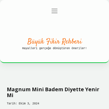
menüyü
Anasayfa
Gizlilik Politikası
aç
Yasal Uyarı
Hakkımızda
Büyük Fikir Rehberi
Hayalleri gerçeğe dönüştüren öneriler!
Magnum Mini Badem Diyette Yenir
Mi
Tarih: Ekim 3, 2024