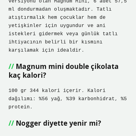
versiyonu olan Magnum Mini, 6 adet 57,5
​​ml dondurmadan oluşmaktadır. Tatlı
atıştırmalık hem çocuklar hem de
yetişkinler için uygundur ve ani
istekleri gidermek veya günlük tatlı
ihtiyacının belirli bir kısmını
karşılamak için idealdir.
Magnum mini double çikolata
kaç kalori?
100 gr 344 kalori içerir. Kalori
dağılımı: %56 yağ, %39 karbonhidrat, %5
protein.
Nogger diyette yenir mi?