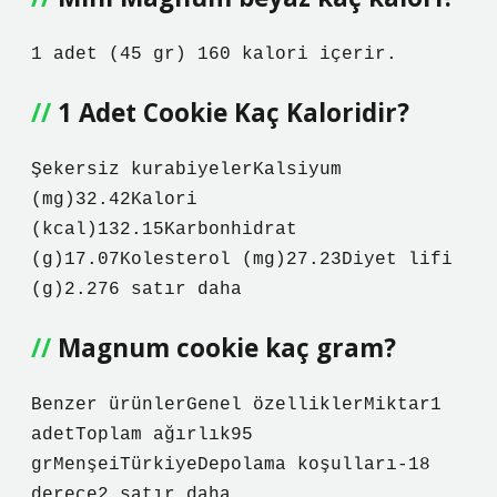
1 adet (45 gr) 160 kalori içerir.
1 Adet Cookie Kaç Kaloridir?
Şekersiz kurabiyelerKalsiyum
(mg)32.42Kalori
(kcal)132.15Karbonhidrat
(g)17.07Kolesterol (mg)27.23Diyet lifi
(g)2.276 satır daha
Magnum cookie kaç gram?
Benzer ürünlerGenel özelliklerMiktar1
adetToplam ağırlık95
grMenşeiTürkiyeDepolama koşulları-18
derece2 satır daha