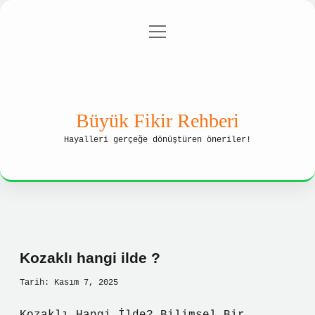
menüyü
Anasayfa
Gizlilik Politikası
aç
Yasal Uyarı
Hakkımızda
Büyük Fikir Rehberi
Hayalleri gerçeğe dönüştüren öneriler!
Kozaklı hangi ilde ?
Tarih: Kasım 7, 2025