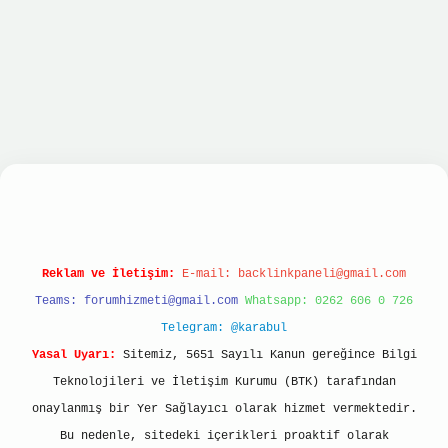
riş
betexper giriş
Reklam ve İletişim:
E-mail:
backlinkpaneli@gmail.com
Teams:
forumhizmeti@gmail.com
Whatsapp: 0262 606 0 726
Telegram: @karabul
Yasal Uyarı:
Sitemiz, 5651 Sayılı Kanun gereğince Bilgi
Teknolojileri ve İletişim Kurumu (BTK) tarafından
onaylanmış bir Yer Sağlayıcı olarak hizmet vermektedir.
Bu nedenle, sitedeki içerikleri proaktif olarak