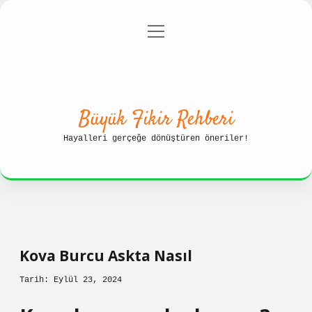
menüyü
Anasayfa
Gizlilik Politikası
aç
Yasal Uyarı
Hakkımızda
Büyük Fikir Rehberi
Hayalleri gerçeğe dönüştüren öneriler!
Kova Burcu Askta Nasıl
Tarih: Eylül 23, 2024