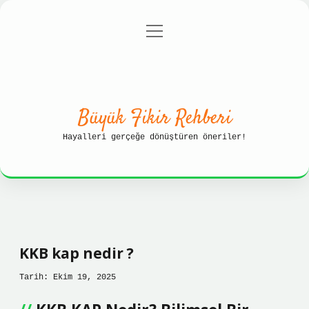
menüyü
Anasayfa
Gizlilik Politikası
aç
Yasal Uyarı
Hakkımızda
Büyük Fikir Rehberi
Hayalleri gerçeğe dönüştüren öneriler!
KKB kap nedir ?
Tarih: Ekim 19, 2025