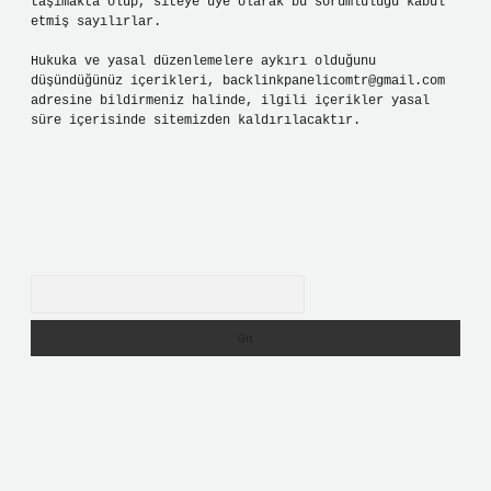
taşımakta olup, siteye üye olarak bu sorumluluğu kabul
etmiş sayılırlar.
Hukuka ve yasal düzenlemelere aykırı olduğunu
düşündüğünüz içerikleri,
backlinkpanelicomtr@gmail.com
adresine bildirmeniz halinde, ilgili içerikler yasal
süre içerisinde sitemizden kaldırılacaktır.
Arama