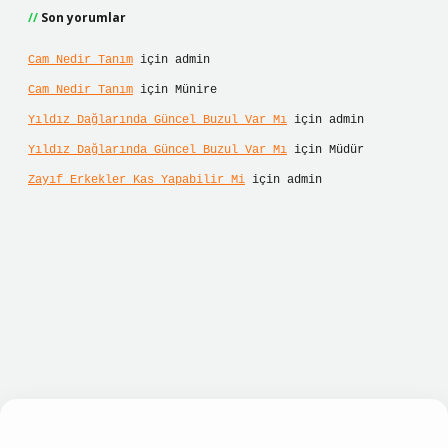
Son yorumlar
Cam Nedir Tanım
için
admin
Cam Nedir Tanım
için
Münire
Yıldız Dağlarında Güncel Buzul Var Mı
için
admin
Yıldız Dağlarında Güncel Buzul Var Mı
için
Müdür
Zayıf Erkekler Kas Yapabilir Mi
için
admin
lbet hızlı giriş
ilbet giriş
betexper giriş