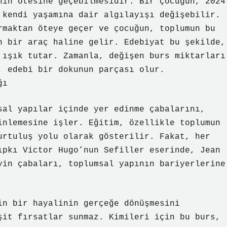
nın ötesine geçebilmesidir. Bir çocuğun, 2024
 kendi yaşamına dair algılayışı değişebilir.
rmaktan öteye geçer ve çocuğun, toplumun bu
n bir araç haline gelir. Edebiyat bu şekilde,
 ışık tutar. Zamanla, değişen burs miktarları
, edebi bir dokunun parçası olur.
ğı
sal yapılar içinde yer edinme çabalarını,
inlemesine işler. Eğitim, özellikle toplumun
urtuluş yolu olarak gösterilir. Fakat, her
ıpkı Victor Hugo’nun Sefiller eserinde, Jean
yin çabaları, toplumsal yapının bariyerlerine
in bir hayalinin gerçeğe dönüşmesini
şit fırsatlar sunmaz. Kimileri için bu burs,