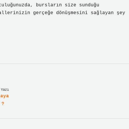
culuğunuzda, bursların size sunduğu
allerinizin gerçeğe dönüşmesini sağlayan şey
 Yazı
taya
 ?