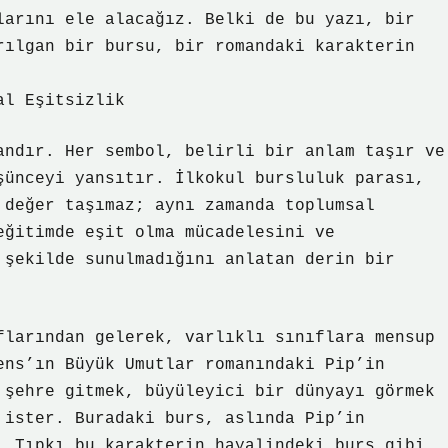
larını ele alacağız. Belki de bu yazı, bir
rılgan bir bursu, bir romandaki karakterin
al Eşitsizlik
andır. Her sembol, belirli bir anlam taşır ve
şünceyi yansıtır. İlkokul bursluluk parası,
 değer taşımaz; aynı zamanda toplumsal
eğitimde eşit olma mücadelesini ve
 şekilde sunulmadığını anlatan derin bir
flarından gelerek, varlıklı sınıflara mensup
ens’ın Büyük Umutlar romanındaki Pip’in
 şehre gitmek, büyüleyici bir dünyayı görmek
 ister. Buradaki burs, aslında Pip’in
. Tıpkı bu karakterin hayalindeki burs gibi,