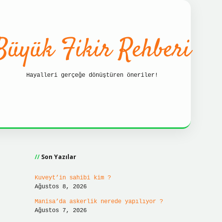
Büyük Fikir Rehberi
Hayalleri gerçeğe dönüştüren öneriler!
Sidebar
ilbet güncel giriş adresi
ilbet hızlı giriş
il
Son Yazılar
Kuveyt’in sahibi kim ?
Ağustos 8, 2026
Manisa’da askerlik nerede yapılıyor ?
Ağustos 7, 2026