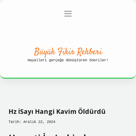
menüyü
Anasayfa
Gizlilik Politikası
aç
Yasal Uyarı
Hakkımızda
Büyük Fikir Rehberi
Hayalleri gerçeğe dönüştüren öneriler!
Hz İSayı Hangi Kavim Öldürdü
Tarih: Aralık 22, 2024