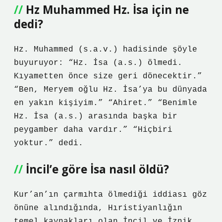
Hz Muhammed Hz. İsa için ne
dedi?
Hz. Muhammed (s.a.v.) hadisinde şöyle
buyuruyor: “Hz. İsa (a.s.) ölmedi.
Kıyametten önce size geri dönecektir.”
“Ben, Meryem oğlu Hz. İsa’ya bu dünyada
en yakın kişiyim.” “Ahiret.” “Benimle
Hz. İsa (a.s.) arasında başka bir
peygamber daha vardır.” “Hiçbiri
yoktur.” dedi.
İncil’e göre İsa nasıl öldü?
Kur’an’ın çarmıhta ölmediği iddiası göz
önüne alındığında, Hıristiyanlığın
temel kaynakları olan İncil ve İznik