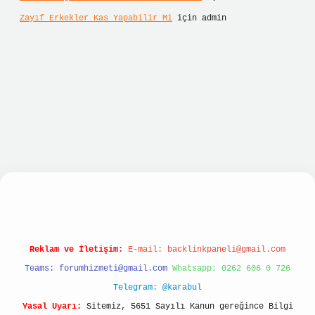
Zayıf Erkekler Kas Yapabilir Mi
için
admin
bet hızlı giriş
ilbet giriş
betexper giriş
Reklam ve İletişim:
E-mail:
backlinkpaneli@gmail.com
Teams:
forumhizmeti@gmail.com
Whatsapp: 0262 606 0 726
Telegram: @karabul
Yasal Uyarı:
Sitemiz, 5651 Sayılı Kanun gereğince Bilgi