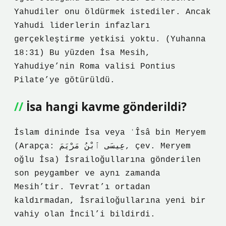
Yahudiler onu öldürmek istediler. Ancak
Yahudi liderlerin infazları
gerçekleştirme yetkisi yoktu. (Yuhanna
18:31) Bu yüzden İsa Mesih,
Yahudiye’nin Roma valisi Pontius
Pilate’ye götürüldü.
İsa hangi kavme gönderildi?
İslam dininde İsa veya ʿÎsâ bin Meryem
(Arapça: عِيسَى ٱبْنُ مَرْيَمَ, çev. Meryem
oğlu İsa) İsrailoğullarına gönderilen
son peygamber ve aynı zamanda
Mesih’tir. Tevrat’ı ortadan
kaldırmadan, İsrailoğullarına yeni bir
vahiy olan İncil’i bildirdi.