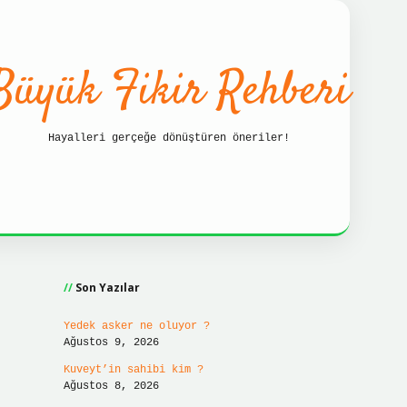
Büyük Fikir Rehberi
Hayalleri gerçeğe dönüştüren öneriler!
Sidebar
bet güncel giriş adresi
ilbet hızlı giriş
ilbet
Son Yazılar
Yedek asker ne oluyor ?
Ağustos 9, 2026
Kuveyt’in sahibi kim ?
Ağustos 8, 2026