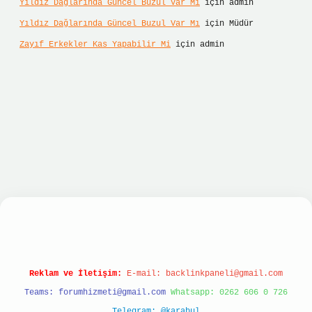
Yıldız Dağlarında Güncel Buzul Var Mı
için
admin
Yıldız Dağlarında Güncel Buzul Var Mı
için
Müdür
Zayıf Erkekler Kas Yapabilir Mi
için
admin
lı giriş
ilbet giriş
betexper giriş
Reklam ve İletişim:
E-mail:
backlinkpaneli@gmail.com
Teams:
forumhizmeti@gmail.com
Whatsapp: 0262 606 0 726
Telegram: @karabul