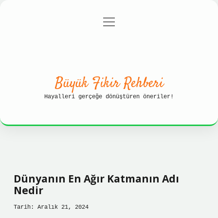
menüyü
Anasayfa
Gizlilik Politikası
aç
Yasal Uyarı
Hakkımızda
Büyük Fikir Rehberi
Hayalleri gerçeğe dönüştüren öneriler!
Dünyanın En Ağır Katmanın Adı
Nedir
Tarih: Aralık 21, 2024