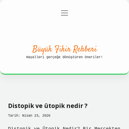
menüyü
Anasayfa
Gizlilik Politikası
aç
Yasal Uyarı
Hakkımızda
Büyük Fikir Rehberi
Hayalleri gerçeğe dönüştüren öneriler!
Distopik ve ütopik nedir ?
Tarih: Nisan 23, 2026