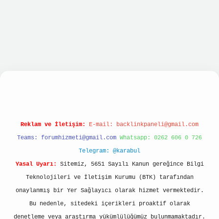
ilbet hızlı giriş
ilbet giriş
betexper giriş
Reklam ve İletişim:
E-mail:
backlinkpaneli@gmail.com
Teams:
forumhizmeti@gmail.com
Whatsapp: 0262 606 0 726
Telegram: @karabul
Yasal Uyarı:
Sitemiz, 5651 Sayılı Kanun gereğince Bilgi
Teknolojileri ve İletişim Kurumu (BTK) tarafından
onaylanmış bir Yer Sağlayıcı olarak hizmet vermektedir.
Bu nedenle, sitedeki içerikleri proaktif olarak
denetleme veya araştırma yükümlülüğümüz bulunmamaktadır.