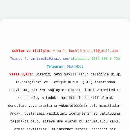
iriş
betexper giriş
Reklam ve İletişim:
E-mail:
backlinkpaneli@gmail.com
Teams:
forumhizmeti@gmail.com
Whatsapp: 0262 606 0 726
Telegram: @karabul
Yasal Uyarı:
Sitemiz, 5651 Sayılı Kanun gereğince Bilgi
Teknolojileri ve İletişim Kurumu (BTK) tarafından
onaylanmış bir Yer Sağlayıcı olarak hizmet vermektedir.
Bu nedenle, sitedeki içerikleri proaktif olarak
denetleme veya araştırma yükümlülüğümüz bulunmamaktadır.
Ancak, üyelerimiz yazdıkları içeriklerin sorumluluğunu
taşımakta olup, siteye üye olarak bu sorumluluğu kabul
etmiş sayılırlar. Bu internet sitesi, herhangi bir