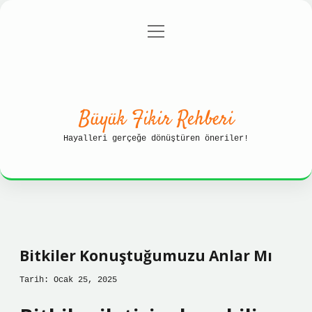
menüyü
Anasayfa
Gizlilik Politikası
aç
Yasal Uyarı
Hakkımızda
Büyük Fikir Rehberi
Hayalleri gerçeğe dönüştüren öneriler!
Bitkiler Konuştuğumuzu Anlar Mı
Tarih: Ocak 25, 2025