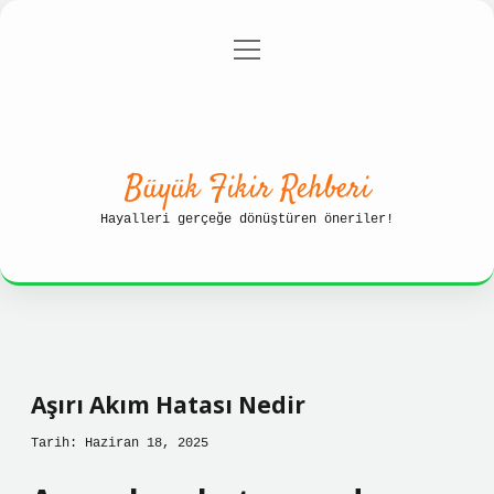
menüyü
Anasayfa
Gizlilik Politikası
aç
Yasal Uyarı
Hakkımızda
Büyük Fikir Rehberi
Hayalleri gerçeğe dönüştüren öneriler!
Aşırı Akım Hatası Nedir
Tarih: Haziran 18, 2025