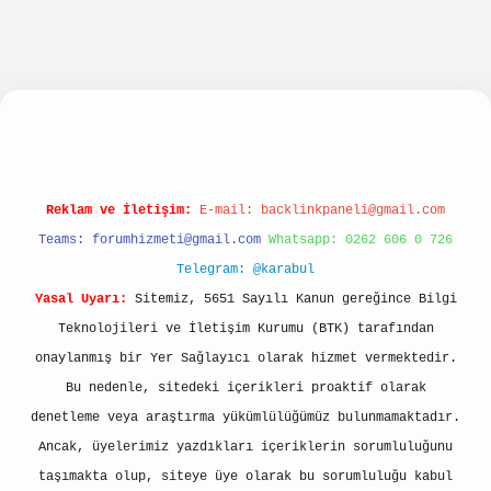
iriş
betexper giriş
Reklam ve İletişim:
E-mail:
backlinkpaneli@gmail.com
Teams:
forumhizmeti@gmail.com
Whatsapp: 0262 606 0 726
Telegram: @karabul
Yasal Uyarı:
Sitemiz, 5651 Sayılı Kanun gereğince Bilgi
Teknolojileri ve İletişim Kurumu (BTK) tarafından
onaylanmış bir Yer Sağlayıcı olarak hizmet vermektedir.
Bu nedenle, sitedeki içerikleri proaktif olarak
denetleme veya araştırma yükümlülüğümüz bulunmamaktadır.
Ancak, üyelerimiz yazdıkları içeriklerin sorumluluğunu
taşımakta olup, siteye üye olarak bu sorumluluğu kabul