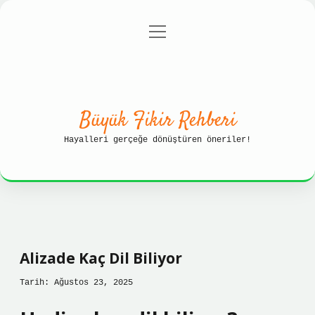
menüyü
Anasayfa
Gizlilik Politikası
aç
Yasal Uyarı
Hakkımızda
Büyük Fikir Rehberi
Hayalleri gerçeğe dönüştüren öneriler!
Alizade Kaç Dil Biliyor
Tarih: Ağustos 23, 2025