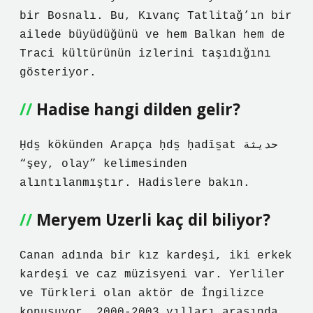
bir Bosnalı. Bu, Kıvanç Tatlitağ’ın bir
ailede büyüdüğünü ve hem Balkan hem de
Traci kültürünün izlerini taşıdığını
gösteriyor.
Hadise hangi dilden gelir?
Ḥds̠ kökünden Arapça ḥds̠ ḥadīs̠at حديثة
“şey, olay” kelimesinden
alıntılanmıştır. Hadislere bakın.
Meryem Uzerli kaç dil biliyor?
Canan adında bir kız kardeşi, iki erkek
kardeşi ve caz müzisyeni var. Yerliler
ve Türkleri olan aktör de İngilizce
konuşuyor. 2000-2003 yılları arasında