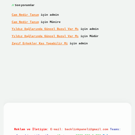
Son yorumlar
Cam Nedir Tanım
için
admin
Cam Nedir Tanım
için
Münire
Yıldız Dağlarında Güncel Buzul Var Mı
için
admin
Yıldız Dağlarında Güncel Buzul Var Mı
için
Müdür
Zayıf Erkekler Kas Yapabilir Mi
için
admin
r giriş
Reklam ve İletişim:
E-mail:
backlinkpaneli@gmail.com
Teams: