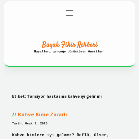
menüyü
Anasayfa
Gizlilik Politikası
aç
Yasal Uyarı
Hakkımızda
Büyük Fikir Rehberi
Hayalleri gerçeğe dönüştüren öneriler!
Etiket:
Tansiyon hastasına kahve iyi gelir mi
Kahve Kime Zararlı
Tarih: Ocak 3, 2025
Kahve kimlere iyi gelmez? Reflü, ülser,