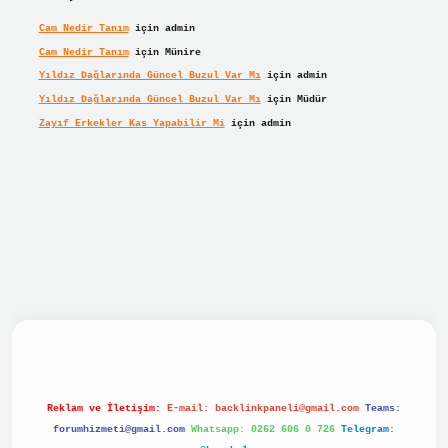
Cam Nedir Tanım
için
admin
Cam Nedir Tanım
için
Münire
Yıldız Dağlarında Güncel Buzul Var Mı
için
admin
Yıldız Dağlarında Güncel Buzul Var Mı
için
Müdür
Zayıf Erkekler Kas Yapabilir Mi
için
admin
 giriş
Reklam ve İletişim:
E-mail:
backlinkpaneli@gmail.com
Teams:
forumhizmeti@gmail.com
Whatsapp: 0262 606 0 726
Telegram: