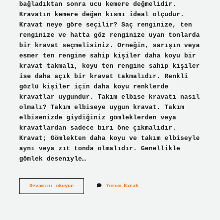
bağladıktan sonra ucu kemere değmelidir.
Kravatın kemere değen kısmı ideal ölçüdür.
Kravat neye göre seçilir? Saç renginize, ten
renginize ve hatta göz renginize uyan tonlarda
bir kravat seçmelisiniz. Örneğin, sarışın veya
esmer ten rengine sahip kişiler daha koyu bir
kravat takmalı, koyu ten rengine sahip kişiler
ise daha açık bir kravat takmalıdır. Renkli
gözlü kişiler için daha koyu renklerde
kravatlar uygundur. Takım elbise kravatı nasıl
olmalı? Takım elbiseye uygun kravat. Takım
elbisenizde giydiğiniz gömleklerden veya
kravatlardan sadece biri öne çıkmalıdır.
Kravat; Gömlekten daha koyu ve takım elbiseyle
aynı veya zıt tonda olmalıdır. Genellikle
gömlek deseniyle…
Kravat
Devamını okuyun
Yorum Bırak
Genişliği
Ne
Kadar
Olmalı