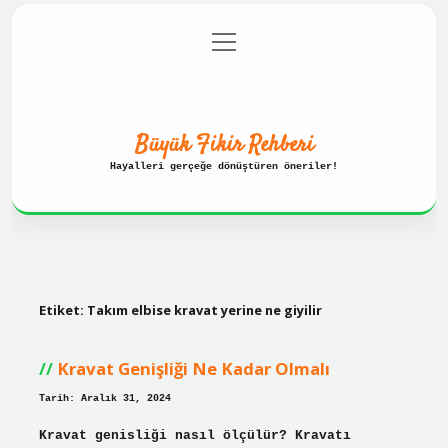
menüyü
Anasayfa
Gizlilik Politikası
aç
Yasal Uyarı
Hakkımızda
Büyük Fikir Rehberi
Hayalleri gerçeğe dönüştüren öneriler!
Etiket:
Takım elbise kravat yerine ne giyilir
Kravat Genişliği Ne Kadar Olmalı
Tarih: Aralık 31, 2024
Kravat genisliği nasıl ölçülür? Kravatı