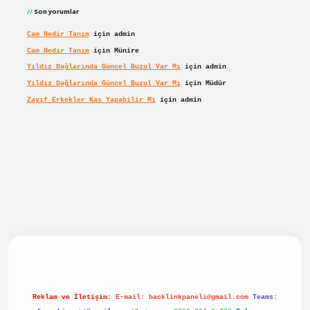
Son yorumlar
Cam Nedir Tanım
için
admin
Cam Nedir Tanım
için
Münire
Yıldız Dağlarında Güncel Buzul Var Mı
için
admin
Yıldız Dağlarında Güncel Buzul Var Mı
için
Müdür
Zayıf Erkekler Kas Yapabilir Mi
için
admin
 giriş
Reklam ve İletişim:
E-mail:
backlinkpaneli@gmail.com
Teams: