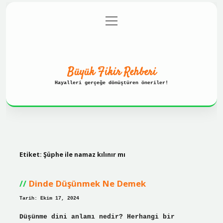
menüyü
Anasayfa
Gizlilik Politikası
aç
Yasal Uyarı
Hakkımızda
Büyük Fikir Rehberi
Hayalleri gerçeğe dönüştüren öneriler!
Etiket:
Şüphe ile namaz kılınır mı
Dinde Düşünmek Ne Demek
Tarih: Ekim 17, 2024
Düşünme dini anlamı nedir? Herhangi bir