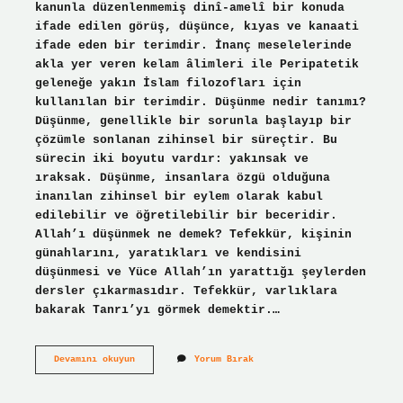
kanunla düzenlenmemiş dinî-amelî bir konuda
ifade edilen görüş, düşünce, kıyas ve kanaati
ifade eden bir terimdir. İnanç meselelerinde
akla yer veren kelam âlimleri ile Peripatetik
geleneğe yakın İslam filozofları için
kullanılan bir terimdir. Düşünme nedir tanımı?
Düşünme, genellikle bir sorunla başlayıp bir
çözümle sonlanan zihinsel bir süreçtir. Bu
sürecin iki boyutu vardır: yakınsak ve
ıraksak. Düşünme, insanlara özgü olduğuna
inanılan zihinsel bir eylem olarak kabul
edilebilir ve öğretilebilir bir beceridir.
Allah’ı düşünmek ne demek? Tefekkür, kişinin
günahlarını, yaratıkları ve kendisini
düşünmesi ve Yüce Allah’ın yarattığı şeylerden
dersler çıkarmasıdır. Tefekkür, varlıklara
bakarak Tanrı’yı ​​görmek demektir.…
Dinde
Devamını okuyun
Yorum Bırak
Düşünmek
Ne
Demek