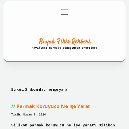
menüyü
Anasayfa
Gizlilik Politikası
aç
Yasal Uyarı
Hakkımızda
Büyük Fikir Rehberi
Hayalleri gerçeğe dönüştüren öneriler!
Etiket:
Silikon ilacı ne işe yarar
Parmak Koruyucu Ne Işe Yarar
Tarih: Kasım 6, 2024
Silikon parmak koruyucu ne işe yarar? Silikon