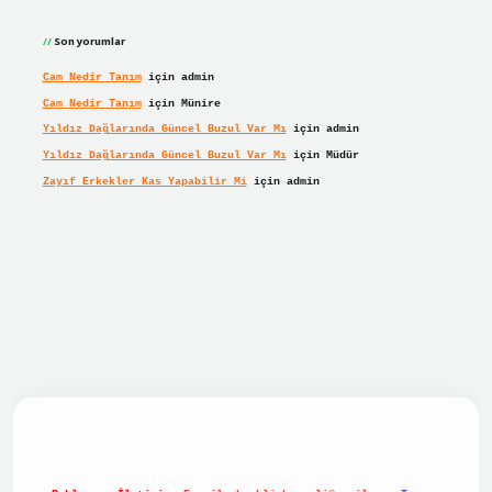
Son yorumlar
Cam Nedir Tanım
için
admin
Cam Nedir Tanım
için
Münire
Yıldız Dağlarında Güncel Buzul Var Mı
için
admin
Yıldız Dağlarında Güncel Buzul Var Mı
için
Müdür
Zayıf Erkekler Kas Yapabilir Mi
için
admin
giriş