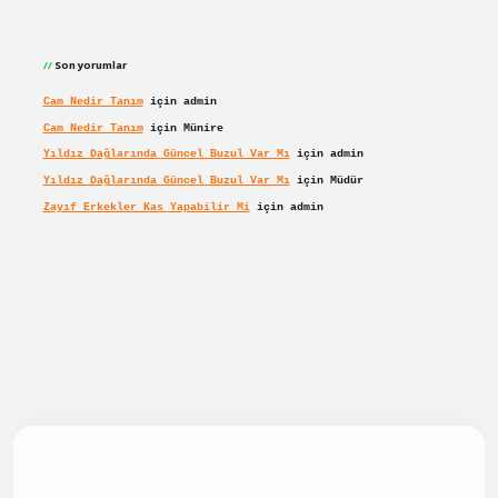
Son yorumlar
Cam Nedir Tanım
için
admin
Cam Nedir Tanım
için
Münire
Yıldız Dağlarında Güncel Buzul Var Mı
için
admin
Yıldız Dağlarında Güncel Buzul Var Mı
için
Müdür
Zayıf Erkekler Kas Yapabilir Mi
için
admin
giriş