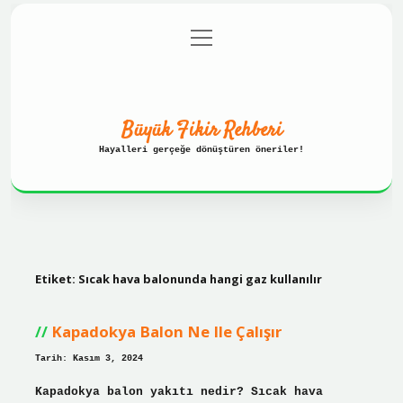
menüyü
Anasayfa
Gizlilik Politikası
aç
Yasal Uyarı
Hakkımızda
Büyük Fikir Rehberi
Hayalleri gerçeğe dönüştüren öneriler!
Etiket:
Sıcak hava balonunda hangi gaz kullanılır
Kapadokya Balon Ne Ile Çalışır
Tarih: Kasım 3, 2024
Kapadokya balon yakıtı nedir? Sıcak hava