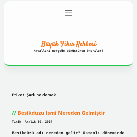
menüyü
Anasayfa
Gizlilik Politikası
aç
Yasal Uyarı
Hakkımızda
Büyük Fikir Rehberi
Hayalleri gerçeğe dönüştüren öneriler!
Etiket:
Şarlı ne demek
Besikduzu Ismi Nereden Gelmiştir
Tarih: Aralık 30, 2024
Beşikdüzü adı nereden gelir? Osmanlı döneminde