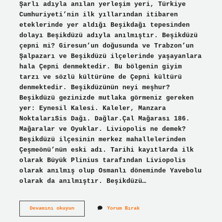
Şarlı adıyla anılan yerleşim yeri, Türkiye
Cumhuriyeti’nin ilk yıllarından itibaren
eteklerinde yer aldığı Beşikdağı tepesinden
dolayı Beşikdüzü adıyla anılmıştır. Beşikdüzü
çepni mi? Giresun’un doğusunda ve Trabzon’un
Şalpazarı ve Beşikdüzü ilçelerinde yaşayanlara
hala Çepni denmektedir. Bu bölgenin giyim
tarzı ve sözlü kültürüne de Çepni kültürü
denmektedir. Beşikdüzünün neyi meşhur?
Beşikdüzü gezinizde mutlaka görmeniz gereken
yer: Eynesil Kalesi. Kaleler, Manzara
NoktalarıSis Dağı. Dağlar.Çal Mağarası 186.
Mağaralar ve Oyuklar. Liviopolis ne demek?
Beşikdüzü ilçesinin merkez mahallelerinden
Çeşmeönü’nün eski adı. Tarihi kayıtlarda ilk
olarak Büyük Plinius tarafından Liviopolis
olarak anılmış olup Osmanlı döneminde Yavebolu
olarak da anılmıştır. Beşikdüzü…
Besikduzu
Devamını okuyun
Yorum Bırak
Ismi
Nereden