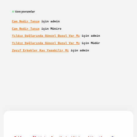
Son yorumlar
Cam Nedir Tanım
için
admin
Cam Nedir Tanım
için
Münire
Yıldız Dağlarında Güncel Buzul Var Mı
için
admin
Yıldız Dağlarında Güncel Buzul Var Mı
için
Müdür
Zayıf Erkekler Kas Yapabilir Mi
için
admin
giriş