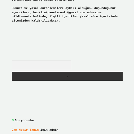
Hukuka ve yasal düzenlemelere aykırı olduğunu düşündüğünüz
içerikleri,
backlinkpanelicomtr@gmail.com
adresine
bildirmeniz halinde, ilgili içerikler yasal süre içerisinde
sitemizden kaldırılacaktır.
Arama
Son yorumlar
Cam Nedir Tanım
için
admin