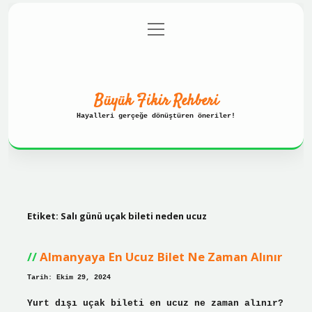
menüyü
Anasayfa
Gizlilik Politikası
aç
Yasal Uyarı
Hakkımızda
Büyük Fikir Rehberi
Hayalleri gerçeğe dönüştüren öneriler!
Etiket:
Salı günü uçak bileti neden ucuz
Almanyaya En Ucuz Bilet Ne Zaman Alınır
Tarih: Ekim 29, 2024
Yurt dışı uçak bileti en ucuz ne zaman alınır?