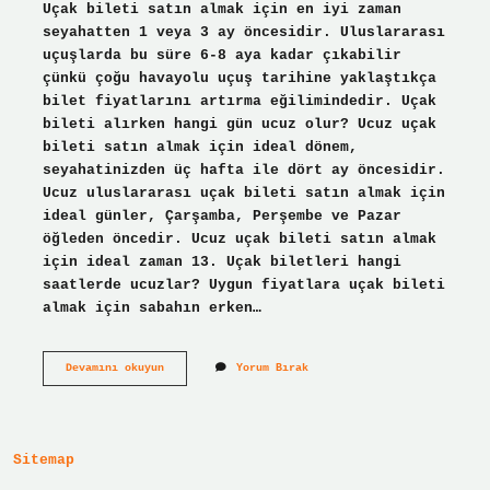
Uçak bileti satın almak için en iyi zaman
seyahatten 1 veya 3 ay öncesidir. Uluslararası
uçuşlarda bu süre 6-8 aya kadar çıkabilir
çünkü çoğu havayolu uçuş tarihine yaklaştıkça
bilet fiyatlarını artırma eğilimindedir. Uçak
bileti alırken hangi gün ucuz olur? Ucuz uçak
bileti satın almak için ideal dönem,
seyahatinizden üç hafta ile dört ay öncesidir.
Ucuz uluslararası uçak bileti satın almak için
ideal günler, Çarşamba, Perşembe ve Pazar
öğleden öncedir. Ucuz uçak bileti satın almak
için ideal zaman 13. Uçak biletleri hangi
saatlerde ucuzlar? Uygun fiyatlara uçak bileti
almak için sabahın erken…
Almanyaya
Devamını okuyun
Yorum Bırak
En
Ucuz
Bilet
Ne
Zaman
Sitemap
Alınır