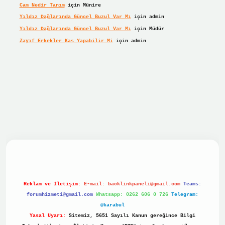
Cam Nedir Tanım
için
Münire
Yıldız Dağlarında Güncel Buzul Var Mı
için
admin
Yıldız Dağlarında Güncel Buzul Var Mı
için
Müdür
Zayıf Erkekler Kas Yapabilir Mi
için
admin
bet giriş
betexper giriş
Reklam ve İletişim:
E-mail:
backlinkpaneli@gmail.com
Teams:
forumhizmeti@gmail.com
Whatsapp: 0262 606 0 726
Telegram:
@karabul
Yasal Uyarı:
Sitemiz, 5651 Sayılı Kanun gereğince Bilgi