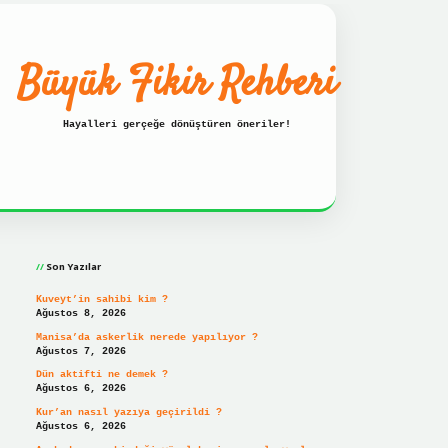
Büyük Fikir Rehberi
Hayalleri gerçeğe dönüştüren öneriler!
Sidebar
resi
ilbet hızlı giriş
ilbet giriş
betexper giriş
Son Yazılar
Kuveyt’in sahibi kim ?
Ağustos 8, 2026
Manisa’da askerlik nerede yapılıyor ?
Ağustos 7, 2026
Dün aktifti ne demek ?
Ağustos 6, 2026
Kur’an nasıl yazıya geçirildi ?
Ağustos 6, 2026