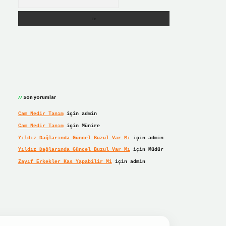
Son yorumlar
Cam Nedir Tanım
için
admin
Cam Nedir Tanım
için
Münire
Yıldız Dağlarında Güncel Buzul Var Mı
için
admin
Yıldız Dağlarında Güncel Buzul Var Mı
için
Müdür
Zayıf Erkekler Kas Yapabilir Mi
için
admin