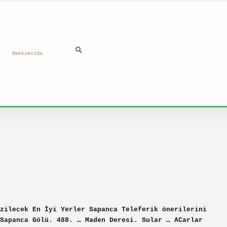
Hakkımızda
ilbet güncel giriş ad
zilecek En İyi Yerler Sapanca Teleferik önerilerini
Sapanca Gölü. 488. … Maden Deresi. Sular … ACarlar