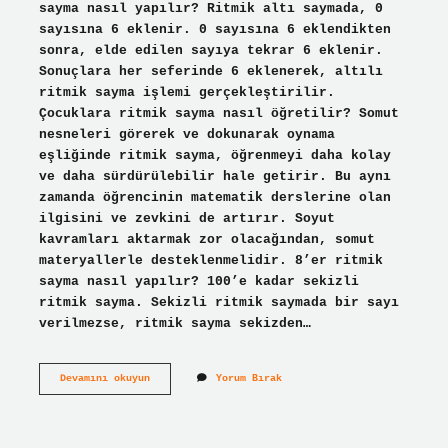
sayma nasıl yapılır? Ritmik altı saymada, 0
sayısına 6 eklenir. 0 sayısına 6 eklendikten
sonra, elde edilen sayıya tekrar 6 eklenir.
Sonuçlara her seferinde 6 eklenerek, altılı
ritmik sayma işlemi gerçekleştirilir.
Çocuklara ritmik sayma nasıl öğretilir? Somut
nesneleri görerek ve dokunarak oynama
eşliğinde ritmik sayma, öğrenmeyi daha kolay
ve daha sürdürülebilir hale getirir. Bu aynı
zamanda öğrencinin matematik derslerine olan
ilgisini ve zevkini de artırır. Soyut
kavramları aktarmak zor olacağından, somut
materyallerle desteklenmelidir. 8’er ritmik
sayma nasıl yapılır? 100’e kadar sekizli
ritmik sayma. Sekizli ritmik saymada bir sayı
verilmezse, ritmik sayma sekizden…
6
Devamını okuyun
Yorum Bırak
Şar
Ritmik
Sayma
Nasıl
Olur