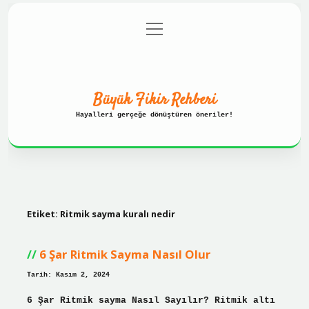
menüyü
Anasayfa
Gizlilik Politikası
aç
Yasal Uyarı
Hakkımızda
Büyük Fikir Rehberi
Hayalleri gerçeğe dönüştüren öneriler!
Etiket:
Ritmik sayma kuralı nedir
6 Şar Ritmik Sayma Nasıl Olur
Tarih: Kasım 2, 2024
6 Şar Ritmik sayma Nasıl Sayılır? Ritmik altı