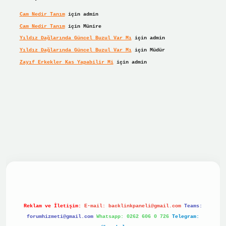
Cam Nedir Tanım
için
admin
Cam Nedir Tanım
için
Münire
Yıldız Dağlarında Güncel Buzul Var Mı
için
admin
Yıldız Dağlarında Güncel Buzul Var Mı
için
Müdür
Zayıf Erkekler Kas Yapabilir Mi
için
admin
r giriş
Reklam ve İletişim:
E-mail:
backlinkpaneli@gmail.com
Teams:
forumhizmeti@gmail.com
Whatsapp: 0262 606 0 726
Telegram: