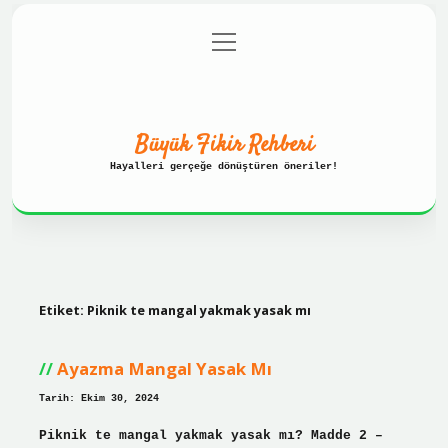
menüyü
Anasayfa
Gizlilik Politikası
aç
Yasal Uyarı
Hakkımızda
Büyük Fikir Rehberi
Hayalleri gerçeğe dönüştüren öneriler!
Etiket:
Piknik te mangal yakmak yasak mı
Ayazma Mangal Yasak Mı
Tarih: Ekim 30, 2024
Piknik te mangal yakmak yasak mı? Madde 2 –