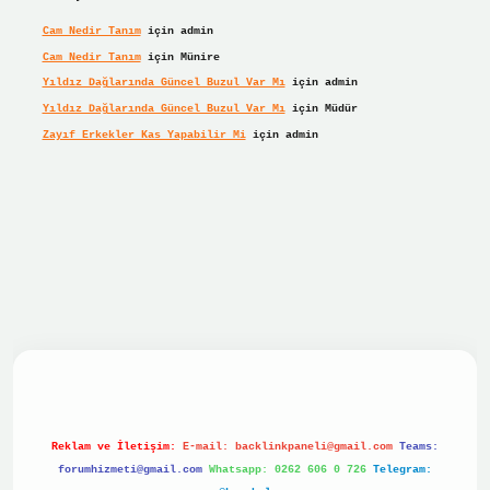
Cam Nedir Tanım
için
admin
Cam Nedir Tanım
için
Münire
Yıldız Dağlarında Güncel Buzul Var Mı
için
admin
Yıldız Dağlarında Güncel Buzul Var Mı
için
Müdür
Zayıf Erkekler Kas Yapabilir Mi
için
admin
 giriş
Reklam ve İletişim:
E-mail:
backlinkpaneli@gmail.com
Teams:
forumhizmeti@gmail.com
Whatsapp: 0262 606 0 726
Telegram: