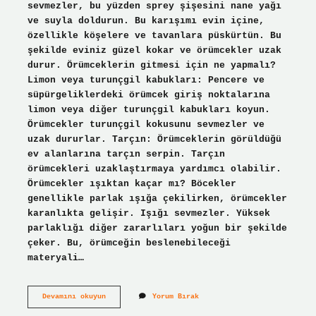
sevmezler, bu yüzden sprey şişesini nane yağı
ve suyla doldurun. Bu karışımı evin içine,
özellikle köşelere ve tavanlara püskürtün. Bu
şekilde eviniz güzel kokar ve örümcekler uzak
durur. Örümceklerin gitmesi için ne yapmalı?
Limon veya turunçgil kabukları: Pencere ve
süpürgeliklerdeki örümcek giriş noktalarına
limon veya diğer turunçgil kabukları koyun.
Örümcekler turunçgil kokusunu sevmezler ve
uzak dururlar. Tarçın: Örümceklerin görüldüğü
ev alanlarına tarçın serpin. Tarçın
örümcekleri uzaklaştırmaya yardımcı olabilir.
Örümcekler ışıktan kaçar mı? Böcekler
genellikle parlak ışığa çekilirken, örümcekler
karanlıkta gelişir. Işığı sevmezler. Yüksek
parlaklığı diğer zararlıları yoğun bir şekilde
çeker. Bu, örümceğin beslenebileceği
materyali…
Örümceği
Devamını okuyun
Yorum Bırak
Ne
Çeker