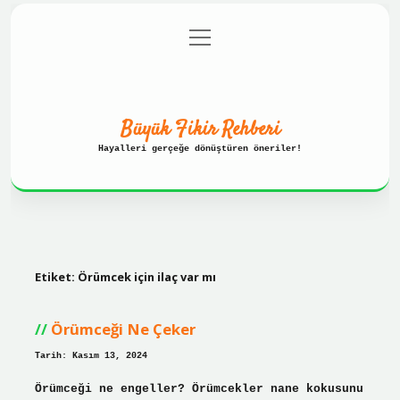
menüyü
Anasayfa
Gizlilik Politikası
aç
Yasal Uyarı
Hakkımızda
Büyük Fikir Rehberi
Hayalleri gerçeğe dönüştüren öneriler!
Etiket:
Örümcek için ilaç var mı
Örümceği Ne Çeker
Tarih: Kasım 13, 2024
Örümceği ne engeller? Örümcekler nane kokusunu