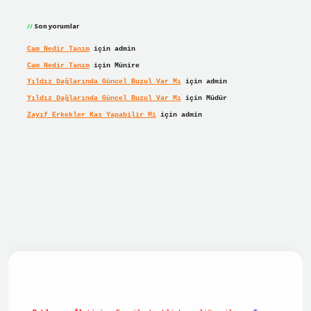
Son yorumlar
Cam Nedir Tanım
için
admin
Cam Nedir Tanım
için
Münire
Yıldız Dağlarında Güncel Buzul Var Mı
için
admin
Yıldız Dağlarında Güncel Buzul Var Mı
için
Müdür
Zayıf Erkekler Kas Yapabilir Mi
için
admin
giriş