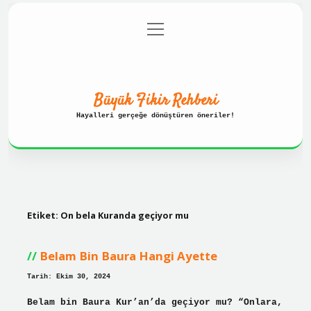
menüyü
Anasayfa
Gizlilik Politikası
aç
Yasal Uyarı
Hakkımızda
Büyük Fikir Rehberi
Hayalleri gerçeğe dönüştüren öneriler!
Etiket:
On bela Kuranda geçiyor mu
Belam Bin Baura Hangi Ayette
Tarih: Ekim 30, 2024
Belam bin Baura Kur’an’da geçiyor mu? “Onlara,