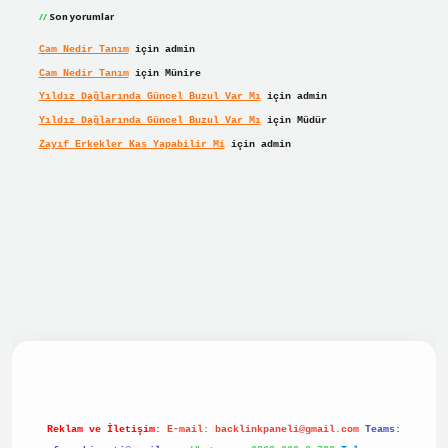
Son yorumlar
Cam Nedir Tanım
için
admin
Cam Nedir Tanım
için
Münire
Yıldız Dağlarında Güncel Buzul Var Mı
için
admin
Yıldız Dağlarında Güncel Buzul Var Mı
için
Müdür
Zayıf Erkekler Kas Yapabilir Mi
için
admin
r giriş
Reklam ve İletişim:
E-mail:
backlinkpaneli@gmail.com
Teams: