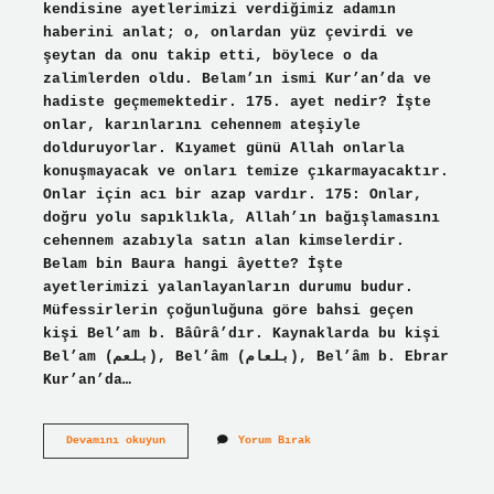
kendisine ayetlerimizi verdiğimiz adamın
haberini anlat; o, onlardan yüz çevirdi ve
şeytan da onu takip etti, böylece o da
zalimlerden oldu. Belam’ın ismi Kur’an’da ve
hadiste geçmemektedir. 175. ayet nedir? İşte
onlar, karınlarını cehennem ateşiyle
dolduruyorlar. Kıyamet günü Allah onlarla
konuşmayacak ve onları temize çıkarmayacaktır.
Onlar için acı bir azap vardır. 175: Onlar,
doğru yolu sapıklıkla, Allah’ın bağışlamasını
cehennem azabıyla satın alan kimselerdir.
Belam bin Baura hangi âyette? İşte
ayetlerimizi yalanlayanların durumu budur.
Müfessirlerin çoğunluğuna göre bahsi geçen
kişi Bel’am b. Bâûrâ’dır. Kaynaklarda bu kişi
Bel’am (بلعم), Bel’âm (بلعام), Bel’âm b. Ebrar
Kur’an’da…
Belam
Devamını okuyun
Yorum Bırak
Bin
Baura
Hangi