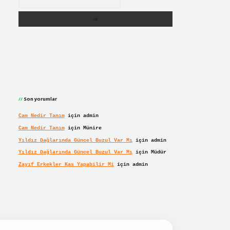
Son yorumlar
Cam Nedir Tanım
için
admin
Cam Nedir Tanım
için
Münire
Yıldız Dağlarında Güncel Buzul Var Mı
için
admin
Yıldız Dağlarında Güncel Buzul Var Mı
için
Müdür
Zayıf Erkekler Kas Yapabilir Mi
için
admin