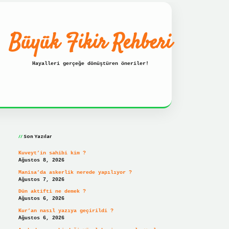
Büyük Fikir Rehberi
Hayalleri gerçeğe dönüştüren öneriler!
Sidebar
resi
ilbet hızlı giriş
ilbet giriş
betexper giriş
Son Yazılar
Kuveyt’in sahibi kim ?
Ağustos 8, 2026
Manisa’da askerlik nerede yapılıyor ?
Ağustos 7, 2026
Dün aktifti ne demek ?
Ağustos 6, 2026
Kur’an nasıl yazıya geçirildi ?
Ağustos 6, 2026