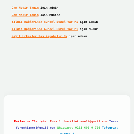
Cam Nedir Tanım
için
admin
Cam Nedir Tanım
için
Münire
Yıldız Dağlarında Güncel Buzul Var Mı
için
admin
Yıldız Dağlarında Güncel Buzul Var Mı
için
Müdür
Zayıf Erkekler Kas Yapabilir Mi
için
admin
bet giriş
betexper giriş
Reklam ve İletişim:
E-mail:
backlinkpaneli@gmail.com
Teams:
forumhizmeti@gmail.com
Whatsapp: 0262 606 0 726
Telegram: