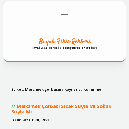
menüyü
Anasayfa
Gizlilik Politikası
aç
Yasal Uyarı
Hakkımızda
Büyük Fikir Rehberi
Hayalleri gerçeğe dönüştüren öneriler!
Etiket:
Mercimek çorbasına kaynar su konur mu
Mercimek Çorbası Sıcak Suyla Mı Soğuk
Suyla Mı
Tarih: Aralık 28, 2024