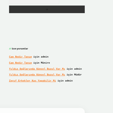
Son yorumlar
Cam Nedir Tanım
için
admin
Cam Nedir Tanım
için
Münire
Yıldız Dağlarında Güncel Buzul Var Mı
için
admin
Yıldız Dağlarında Güncel Buzul Var Mı
için
Müdür
Zayıf Erkekler Kas Yapabilir Mi
için
admin