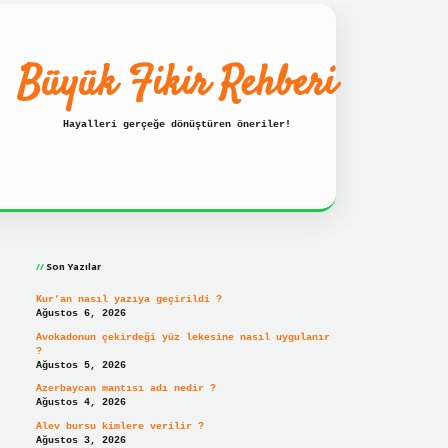
Büyük Fikir Rehberi
Hayalleri gerçeğe dönüştüren öneriler!
Sidebar
resi
ilbet hızlı giriş
ilbet giriş
betexper giriş
Son Yazılar
Kur’an nasıl yazıya geçirildi ?
Ağustos 6, 2026
Avokadonun çekirdeği yüz lekesine nasıl uygulanır
?
Ağustos 5, 2026
Azerbaycan mantısı adı nedir ?
Ağustos 4, 2026
Alev bursu kimlere verilir ?
Ağustos 3, 2026