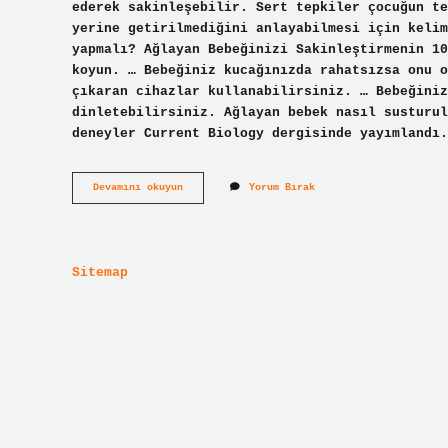
ederek sakinleşebilir. Sert tepkiler çocuğun te
yerine getirilmediğini anlayabilmesi için kelim
yapmalı? Ağlayan Bebeğinizi Sakinleştirmenin 10
koyun. … Bebeğiniz kucağınızda rahatsızsa onu o
çıkaran cihazlar kullanabilirsiniz. … Bebeğini
dinletebilirsiniz. Ağlayan bebek nasıl susturul
deneyler Current Biology dergisinde yayımlandı.
Ağlama
Devamını okuyun
Yorum Bırak
Krizine
Giren
Bebek
Nasıl
Sakinleştirilir
Sitemap