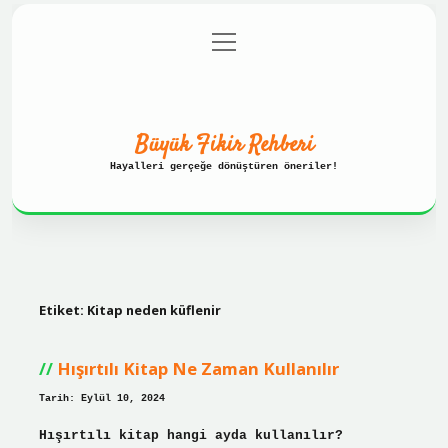
menüyü
Anasayfa
Gizlilik Politikası
aç
Yasal Uyarı
Hakkımızda
Büyük Fikir Rehberi
Hayalleri gerçeğe dönüştüren öneriler!
Etiket:
Kitap neden küflenir
Hışırtılı Kitap Ne Zaman Kullanılır
Tarih: Eylül 10, 2024
Hışırtılı kitap hangi ayda kullanılır?