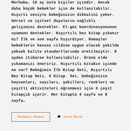
Merhaba, 18 ay üstü kişiler içindir. Ancak
daha küçük bebekler için de kullanılabilir.
Hışırtı sesiyle bebeğinizin dikkatini çeker.
Görsel ve işitsel duyuların sağlıklı
gelişimini destekler. El-göz koordinasyonunun
uyumunu destekler. Hışırtılı bez kitap yıkanır
mı? İlk ve son sayfa hışırdıyor. Kumaşlar
bebeklerin hassas cildine uygun olacak şekilde
yüksek kalite standartlarında üretilmiştir. 0
aydan itibaren kullanılabilir. Ürünü elde
yıkamanızı öneririz. Hışırtılı kitabın içinde
ne var? Bebeğimin İlk Kitap Seti, Hışırtılı
Bez Kitap Seti, 6 Kitap. Set, bebeğinizin
hayvanları, sayıları, şekilleri, renkleri ve
çeşitli aktiviteleri öğrenmesi için 6 çeşit
kitapçık içerir. Her kitapta 4 sayfa ve 8
sayfa…
Hışırtılı
Devamını okuyun
Yorum Bırak
Kitap
Ne
Zaman