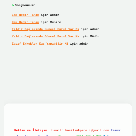
Son yorumlar
Cam Nedir Tanım
için
admin
Cam Nedir Tanım
için
Münire
Yıldız Dağlarında Güncel Buzul Var Mı
için
admin
Yıldız Dağlarında Güncel Buzul Var Mı
için
Müdür
Zayıf Erkekler Kas Yapabilir Mi
için
admin
r giriş
Reklam ve İletişim:
E-mail:
backlinkpaneli@gmail.com
Teams: