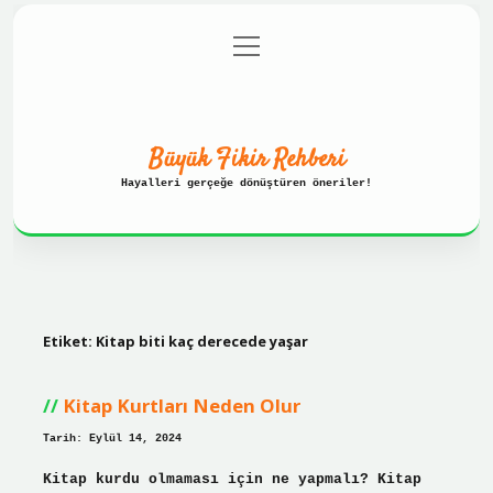
menüyü
Anasayfa
Gizlilik Politikası
aç
Yasal Uyarı
Hakkımızda
Büyük Fikir Rehberi
Hayalleri gerçeğe dönüştüren öneriler!
Etiket:
Kitap biti kaç derecede yaşar
Kitap Kurtları Neden Olur
Tarih: Eylül 14, 2024
Kitap kurdu olmaması için ne yapmalı? Kitap