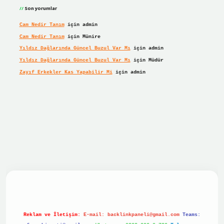
Son yorumlar
Cam Nedir Tanım
için
admin
Cam Nedir Tanım
için
Münire
Yıldız Dağlarında Güncel Buzul Var Mı
için
admin
Yıldız Dağlarında Güncel Buzul Var Mı
için
Müdür
Zayıf Erkekler Kas Yapabilir Mi
için
admin
 giriş
Reklam ve İletişim:
E-mail:
backlinkpaneli@gmail.com
Teams: