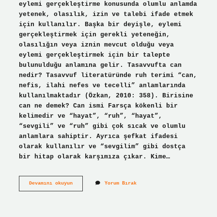
eylemi gerçekleştirme konusunda olumlu anlamda
yetenek, olasılık, izin ve talebi ifade etmek
için kullanılır. Başka bir deyişle, eylemi
gerçekleştirmek için gerekli yeteneğin,
olasılığın veya iznin mevcut olduğu veya
eylemi gerçekleştirmek için bir talepte
bulunulduğu anlamına gelir. Tasavvufta can
nedir? Tasavvuf literatüründe ruh terimi “can,
nefis, ilahi nefes ve tecelli” anlamlarında
kullanılmaktadır (Özkan, 2010: 358). Birisine
can ne demek? Can ismi Farsça kökenli bir
kelimedir ve “hayat”, “ruh”, “hayat”,
“sevgili” ve “ruh” gibi çok sıcak ve olumlu
anlamlara sahiptir. Ayrıca şefkat ifadesi
olarak kullanılır ve “sevgilim” gibi dostça
bir hitap olarak karşımıza çıkar. Kime…
Can
Devamını okuyun
Yorum Bırak
Ne
Demek
Edebiyat