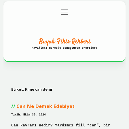
menüyü
Anasayfa
Gizlilik Politikası
aç
Yasal Uyarı
Hakkımızda
Büyük Fikir Rehberi
Hayalleri gerçeğe dönüştüren öneriler!
Etiket:
Kime can denir
Can Ne Demek Edebiyat
Tarih: Ekim 30, 2024
Can kavramı nedir? Yardımcı fiil “can”, bir