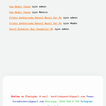
Cam Nedir Tanım
için
admin
Cam Nedir Tanım
için
Münire
Yıldız Dağlarında Güncel Buzul Var Mı
için
admin
Yıldız Dağlarında Güncel Buzul Var Mı
için
Müdür
Zayıf Erkekler Kas Yapabilir Mi
için
admin
bet giriş
betexper giriş
Reklam ve İletişim:
E-mail:
backlinkpaneli@gmail.com
Teams:
forumhizmeti@gmail.com
Whatsapp: 0262 606 0 726
Telegram: