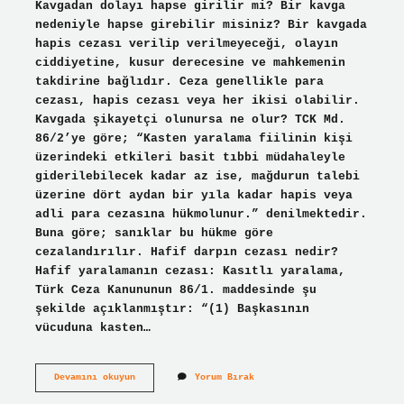
Kavgadan dolayı hapse girilir mi? Bir kavga
nedeniyle hapse girebilir misiniz? Bir kavgada
hapis cezası verilip verilmeyeceği, olayın
ciddiyetine, kusur derecesine ve mahkemenin
takdirine bağlıdır. Ceza genellikle para
cezası, hapis cezası veya her ikisi olabilir.
Kavgada şikayetçi olunursa ne olur? TCK Md.
86/2’ye göre; “Kasten yaralama fiilinin kişi
üzerindeki etkileri basit tıbbi müdahaleyle
giderilebilecek kadar az ise, mağdurun talebi
üzerine dört aydan bir yıla kadar hapis veya
adli para cezasına hükmolunur.” denilmektedir.
Buna göre; sanıklar bu hükme göre
cezalandırılır. Hafif darpın cezası nedir?
Hafif yaralamanın cezası: Kasıtlı yaralama,
Türk Ceza Kanununun 86/1. maddesinde şu
şekilde açıklanmıştır: “(1) Başkasının
vücuduna kasten…
Kavgada
Devamını okuyun
Yorum Bırak
Iki
Taraf