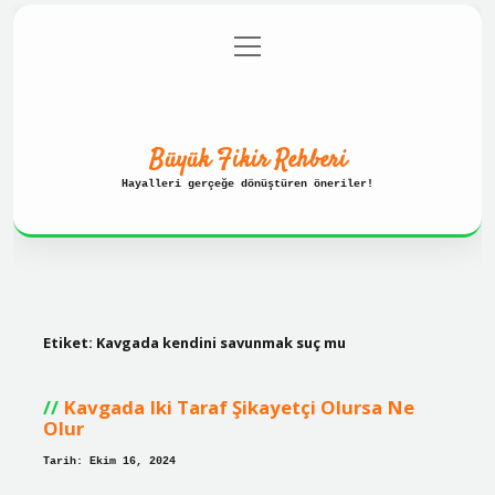
menüyü
Anasayfa
Gizlilik Politikası
aç
Yasal Uyarı
Hakkımızda
Büyük Fikir Rehberi
Hayalleri gerçeğe dönüştüren öneriler!
Etiket:
Kavgada kendini savunmak suç mu
Kavgada Iki Taraf Şikayetçi Olursa Ne
Olur
Tarih: Ekim 16, 2024