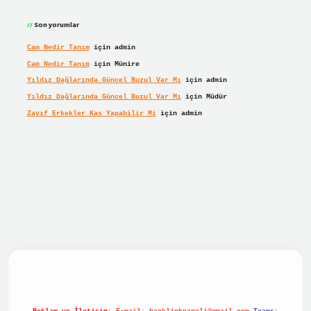
Son yorumlar
Cam Nedir Tanım
için
admin
Cam Nedir Tanım
için
Münire
Yıldız Dağlarında Güncel Buzul Var Mı
için
admin
Yıldız Dağlarında Güncel Buzul Var Mı
için
Müdür
Zayıf Erkekler Kas Yapabilir Mi
için
admin
bet giriş
betexper giriş