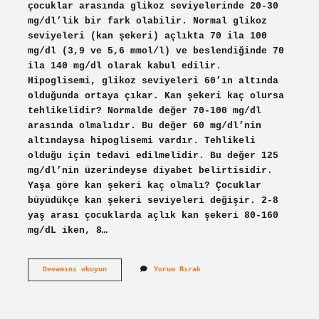
çocuklar arasında glikoz seviyelerinde 20-30
mg/dl’lik bir fark olabilir. Normal glikoz
seviyeleri (kan şekeri) açlıkta 70 ila 100
mg/dl (3,9 ve 5,6 mmol/l) ve beslendiğinde 70
ila 140 mg/dl olarak kabul edilir.
Hipoglisemi, glikoz seviyeleri 60’ın altında
olduğunda ortaya çıkar. Kan şekeri kaç olursa
tehlikelidir? Normalde değer 70-100 mg/dl
arasında olmalıdır. Bu değer 60 mg/dl’nin
altındaysa hipoglisemi vardır. Tehlikeli
olduğu için tedavi edilmelidir. Bu değer 125
mg/dl’nin üzerindeyse diyabet belirtisidir.
Yaşa göre kan şekeri kaç olmalı? Çocuklar
büyüdükçe kan şekeri seviyeleri değişir. 2-8
yaş arası çocuklarda açlık kan şekeri 80-160
mg/dL iken, 8…
Kan
Devamını okuyun
Yorum Bırak
Şekeri
107
Ne
Demek