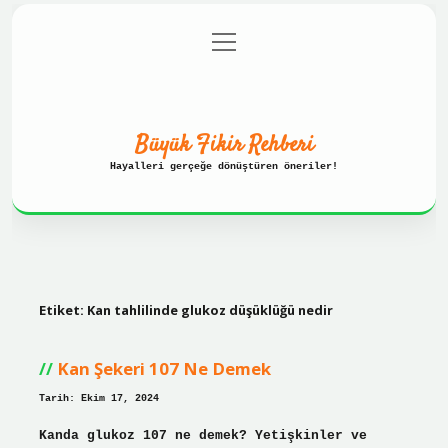
menüyü
Anasayfa
Gizlilik Politikası
aç
Yasal Uyarı
Hakkımızda
Büyük Fikir Rehberi
Hayalleri gerçeğe dönüştüren öneriler!
Etiket:
Kan tahlilinde glukoz düşüklüğü nedir
Kan Şekeri 107 Ne Demek
Tarih: Ekim 17, 2024
Kanda glukoz 107 ne demek? Yetişkinler ve