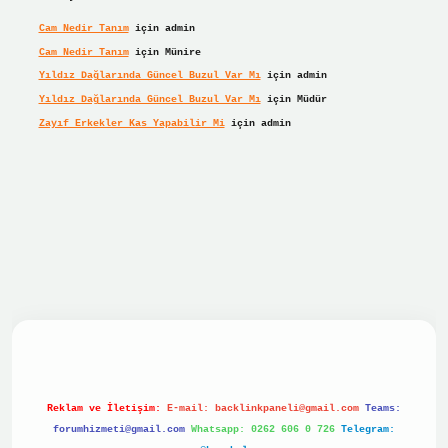
Cam Nedir Tanım
için
admin
Cam Nedir Tanım
için
Münire
Yıldız Dağlarında Güncel Buzul Var Mı
için
admin
Yıldız Dağlarında Güncel Buzul Var Mı
için
Müdür
Zayıf Erkekler Kas Yapabilir Mi
için
admin
r giriş
Reklam ve İletişim:
E-mail:
backlinkpaneli@gmail.com
Teams:
forumhizmeti@gmail.com
Whatsapp: 0262 606 0 726
Telegram: