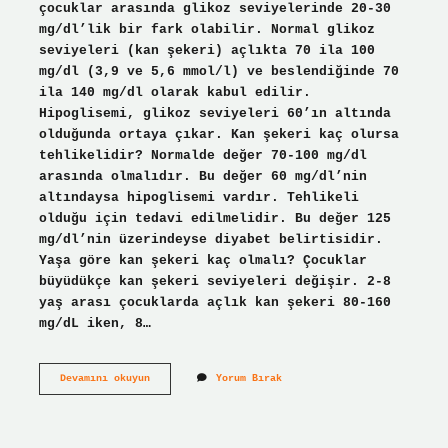
çocuklar arasında glikoz seviyelerinde 20-30
mg/dl’lik bir fark olabilir. Normal glikoz
seviyeleri (kan şekeri) açlıkta 70 ila 100
mg/dl (3,9 ve 5,6 mmol/l) ve beslendiğinde 70
ila 140 mg/dl olarak kabul edilir.
Hipoglisemi, glikoz seviyeleri 60’ın altında
olduğunda ortaya çıkar. Kan şekeri kaç olursa
tehlikelidir? Normalde değer 70-100 mg/dl
arasında olmalıdır. Bu değer 60 mg/dl’nin
altındaysa hipoglisemi vardır. Tehlikeli
olduğu için tedavi edilmelidir. Bu değer 125
mg/dl’nin üzerindeyse diyabet belirtisidir.
Yaşa göre kan şekeri kaç olmalı? Çocuklar
büyüdükçe kan şekeri seviyeleri değişir. 2-8
yaş arası çocuklarda açlık kan şekeri 80-160
mg/dL iken, 8…
Kan
Devamını okuyun
Yorum Bırak
Şekeri
107
Ne
Demek