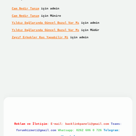
Cam Nedir Tanım
için
admin
Cam Nedir Tanım
için
Münire
Yıldız Dağlarında Güncel Buzul Var Mı
için
admin
Yıldız Dağlarında Güncel Buzul Var Mı
için
Müdür
Zayıf Erkekler Kas Yapabilir Mi
için
admin
 giriş
Reklam ve İletişim:
E-mail:
backlinkpaneli@gmail.com
Teams:
forumhizmeti@gmail.com
Whatsapp: 0262 606 0 726
Telegram: