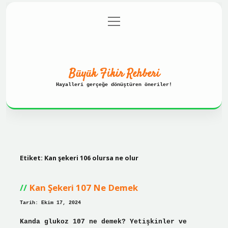
menüyü
Anasayfa
Gizlilik Politikası
aç
Yasal Uyarı
Hakkımızda
Büyük Fikir Rehberi
Hayalleri gerçeğe dönüştüren öneriler!
Etiket:
Kan şekeri 106 olursa ne olur
Kan Şekeri 107 Ne Demek
Tarih: Ekim 17, 2024
Kanda glukoz 107 ne demek? Yetişkinler ve