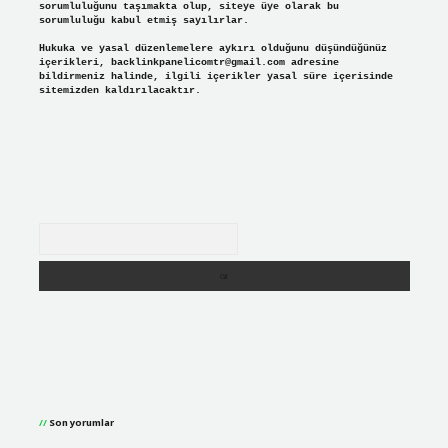
sorumluluğunu taşımakta olup, siteye üye olarak bu
sorumluluğu kabul etmiş sayılırlar.
Hukuka ve yasal düzenlemelere aykırı olduğunu düşündüğünüz
içerikleri,
backlinkpanelicomtr@gmail.com
adresine
bildirmeniz halinde, ilgili içerikler yasal süre içerisinde
sitemizden kaldırılacaktır.
Arama
Son yorumlar