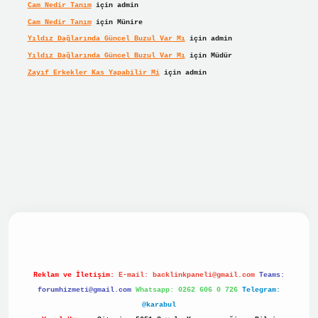
Cam Nedir Tanım
için
admin
Cam Nedir Tanım
için
Münire
Yıldız Dağlarında Güncel Buzul Var Mı
için
admin
Yıldız Dağlarında Güncel Buzul Var Mı
için
Müdür
Zayıf Erkekler Kas Yapabilir Mi
için
admin
ş
betexper giriş
Reklam ve İletişim:
E-mail:
backlinkpaneli@gmail.com
Teams:
forumhizmeti@gmail.com
Whatsapp: 0262 606 0 726
Telegram:
@karabul