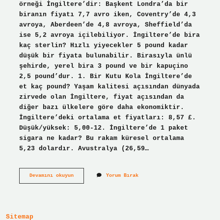
örneği İngiltere’dir: Başkent Londra’da bir
biranın fiyatı 7,7 avro iken, Coventry’de 4,3
avroya, Aberdeen’de 4,8 avroya, Sheffield’da
ise 5,2 avroya içilebiliyor. İngiltere’de bira
kaç sterlin? Hızlı yiyecekler 5 pound kadar
düşük bir fiyata bulunabilir. Birasıyla ünlü
şehirde, yerel bira 3 pound ve bir kapuçino
2,5 pound’dur. 1. Bir Kutu Kola İngiltere’de
et kaç pound? Yaşam kalitesi açısından dünyada
zirvede olan İngiltere, fiyat açısından da
diğer bazı ülkelere göre daha ekonomiktir.
İngiltere’deki ortalama et fiyatları: 8,57 £.
Düşük/yüksek: 5,00-12. İngiltere’de 1 paket
sigara ne kadar? Bu rakam küresel ortalama
5,23 dolardır. Avustralya (26,59…
İNgilterede
Devamını okuyun
Yorum Bırak
1
Bira
Kaç
Pound
Sitemap