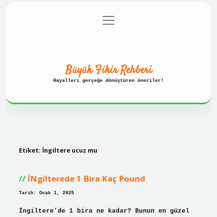
menüyü
Anasayfa
Gizlilik Politikası
aç
Yasal Uyarı
Hakkımızda
Büyük Fikir Rehberi
Hayalleri gerçeğe dönüştüren öneriler!
Etiket:
İngiltere ucuz mu
İNgilterede 1 Bira Kaç Pound
Tarih: Ocak 1, 2025
İngiltere’de 1 bira ne kadar? Bunun en güzel